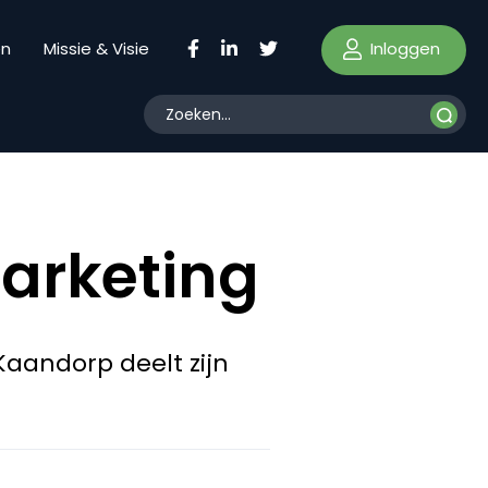
Inloggen
en
Missie & Visie
arketing
Kaandorp deelt zijn