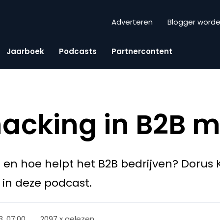
Adverteren
Blogger word
Jaarboek
Podcasts
Partnercontent
acking in B2B m
 en hoe helpt het B2B bedrijven? Dorus 
 in deze podcast.
3, 07:00
2097 x gelezen