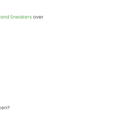
 and Sneakers
over
ken?