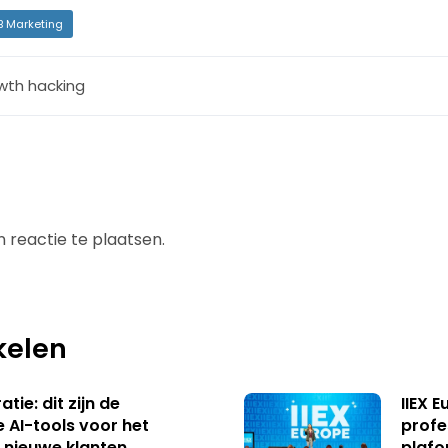
B Marketing
wth hacking
 reactie te plaatsen.
kelen
tie: dit zijn de
IIEX 
e AI-tools voor het
profe
 nieuwe klanten
plafo