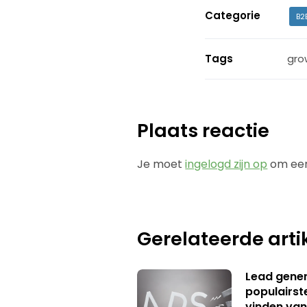
Categorie
B2
Tags
gro
Plaats reactie
Je moet
ingelogd zijn op
om een
Gerelateerde arti
Lead genera
populairst
vinden van