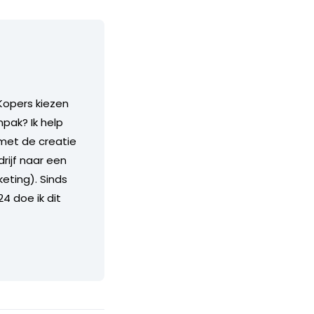
Kopers kiezen
pak? Ik help
 met de creatie
rijf naar een
keting). Sinds
4 doe ik dit