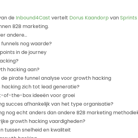
 van de
Inbound4Cast
vertelt
Dorus Kaandorp
van
Sprints
nnen B2B marketing.
er andere…
n funnels nog waarde?
points in de journey
hacking?
wth hacking aan?
 de pirate funnel analyse voor growth hacking
hacking zich tot lead generatie?
t-of-the-box ideeën voor groei
ng succes afhankelijk van het type organisatie?
ing nog echt anders dan andere B2B marketing methodie
rijke growth hacking vaardigheden?
n tussen snelheid en kwaliteit