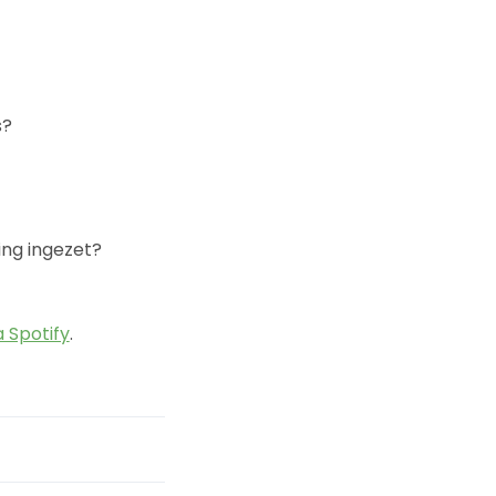
s?
ing ingezet?
 Spotify
.