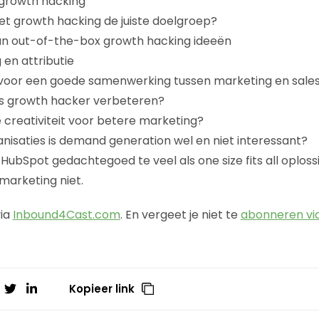
 growth hacking
et growth hacking de juiste doelgroep?
n out-of-the-box growth hacking ideeën
en attributie
g voor een goede samenwerking tussen marketing en sale
als growth hacker verbeteren?
e creativiteit voor betere marketing?
nisaties is demand generation wel en niet interessant?
ubSpot gedachtegoed te veel als one size fits all oploss
 marketing niet.
via
Inbound4Cast.com
. En vergeet je niet te
abonneren via
Kopieer link