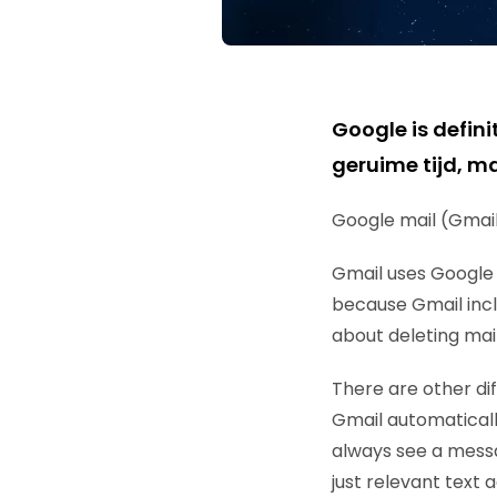
Google is defini
geruime tijd, maa
Google mail (Gmai
Gmail uses Google 
because Gmail incl
about deleting mail
There are other di
Gmail automaticall
always see a messa
just relevant text 