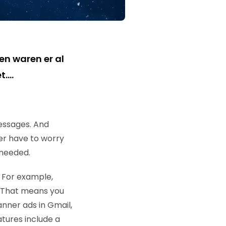
en waren er al
et….
essages. And
er have to worry
 needed.
. For example,
. That means you
nner ads in Gmail,
atures include a