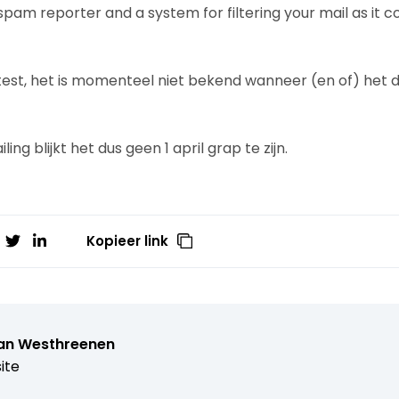
spam reporter and a system for filtering your mail as it 
est, het is momenteel niet bekend wanneer (en of) het da
ing blijkt het dus geen 1 april grap te zijn.
Kopieer link
van Westhreenen
ite