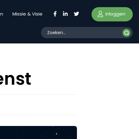
Inloggen
en
Missie & Visie
enst