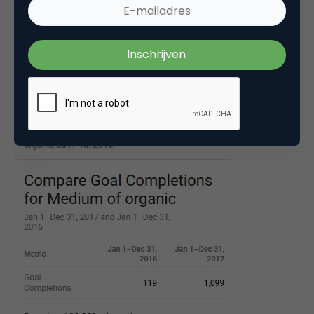
Toch heeft hij nog geen antwoord op zijn vraag,
want we willen weten of het aantal behaalde
doelen in 2017 is gestegen ten opzichte van 2016.
Daarom stel ik Analytics Intelligence de volgende
vraag: ‘Goal Completions for medium organic 2016
vs. 2016’. Nu krijg ik de volgende output: