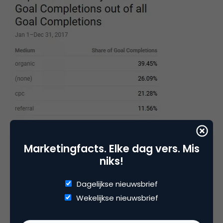
Marketingfacts. Elke dag vers. Mis
niks!
Wat ik opmerk is dat bijna 40 procent van alle
behaalde doelen uit organisch verkeer komt. Dit
Dagelijkse nieuwsbrief
percentage is erg hoog en klant X beseft ook dat hij
Wekelijkse nieuwsbrief
erg afhankelijk is van de SEO-werkzaamheden.