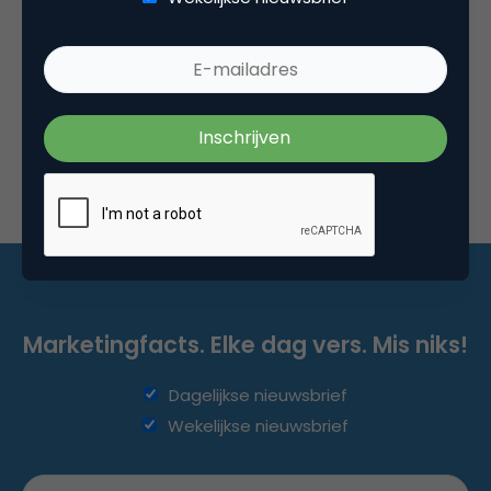
verzamelen?
Dat product- en bedrijfsreviews van klanten
belangrijk zijn, staat buiten kijf. Er is al veel
geschreven over de voor- en…
Marketingfacts. Elke dag vers. Mis niks!
Dagelijkse nieuwsbrief
Wekelijkse nieuwsbrief