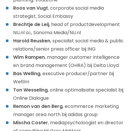
Roos van Vugt
, corporate social media
strategist, Social Embassy
Brechtje de Leij
, head of productdevelopment
NU.nl a.i., Sanoma Media/NU.nl
Harold Reusken
, s
pecialist social media & public
relations/senior press officer bij ING
Wim Rampen
, manager customer intelligence
en brand management (OHRA) bij Delta Lloyd
Bas Welling
, executive producer/partner bij
Wefilm
Ton Wesseling
, online optimalisatie specialist bij
Online Dialogue
Remon van den Berg
, ecommerce marketing
manager area north bij adidas group
Mischa Coster
, mediapsycholoogist en director
of consulting bij Grey Matters