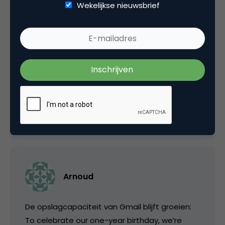
Wekelijkse nieuwsbrief
Arnoud
Gaaf!!! Op de startpagina van Gmail zie je de
grootte oplopen. Op dit moment heeft
iedereen zo’n 1,57 GB en waarschijnlijk heeft
iedereen om 23.59u 2 GB
1 april 2005 om 19:12
Arnoud
De opslagcapaciteit van Gmail blijft groeien:
To celebrate our one-year birthday, we’re