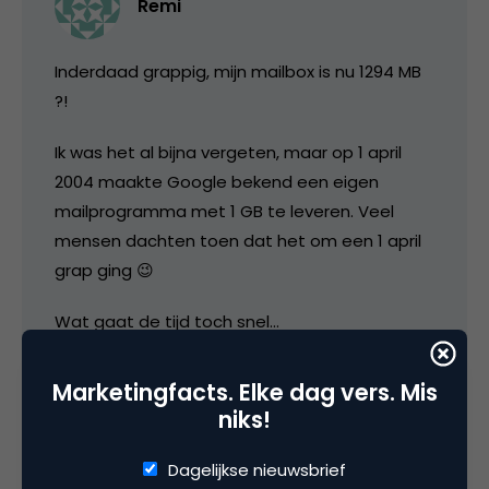
Remi
Inderdaad grappig, mijn mailbox is nu 1294 MB
?!
Ik was het al bijna vergeten, maar op 1 april
2004 maakte Google bekend een eigen
mailprogramma met 1 GB te leveren. Veel
mensen dachten toen dat het om een 1 april
grap ging 😉
Wat gaat de tijd toch snel…
Marketingfacts. Elke dag vers. Mis
1 april 2005 om 11:07
niks!
Dagelijkse nieuwsbrief