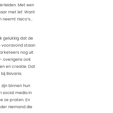
erleiden. Met een
 maar met lef. Want
En neemt risico’s…
k gelukkig dat de
de vooravond staan
arketeers nog uit
– overigens ook
en en creatie. Dat
bij Bavaria.
 zijn binnen hun
n social media in
e ze praten. En
erder niemand die