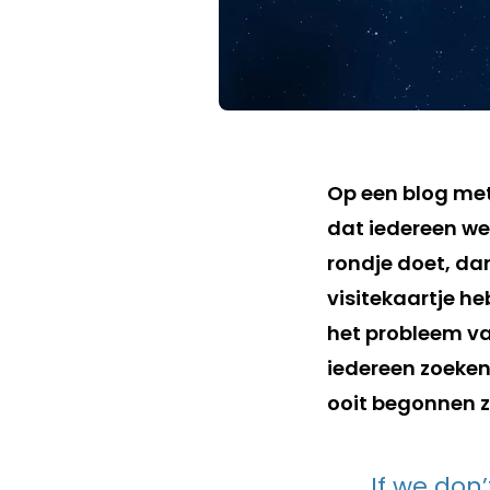
Op een blog met
dat iedereen we
rondje doet, da
visitekaartje he
het probleem van
iedereen zoeken
ooit begonnen zi
If we don