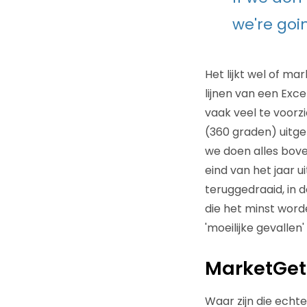
we're goi
Het lijkt wel of ma
lijnen van een Excel
vaak veel te voorzi
(360 graden) uitge
we doen alles boven
eind van het jaar u
teruggedraaid, in 
die het minst word
'moeilijke gevallen' 
MarketGet
Waar zijn die echt