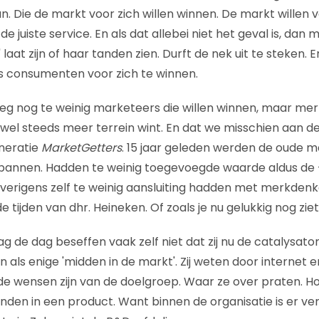
 Die de markt voor zich willen winnen. De markt willen v
e juiste service. En als dat allebei niet het geval is, dan
' laat zijn of haar tanden zien. Durft de nek uit te steken. 
 consumenten voor zich te winnen.
eg nog te weinig marketeers die willen winnen, maar mer
wel steeds meer terrein wint. En dat we misschien aan 
neratie
MarketGetters
. 15 jaar geleden werden de oude m
annen. Hadden te weinig toegevoegde waarde aldus de 
overigens zelf te weinig aansluiting hadden met merkdenk
 tijden van dhr. Heineken. Of zoals je nu gelukkig nog ziet 
 de dag beseffen vaak zelf niet dat zij nu de catalysator
an als enige 'midden in de markt'. Zij weten door internet e
 de wensen zijn van de doelgroep. Waar ze over praten. Ho
vinden in een product. Want binnen de organisatie is er v