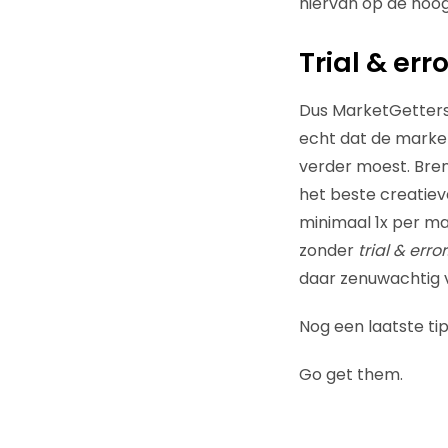
hiervan op de hoogt
Trial & erro
Dus MarketGetters:
echt dat de marke
verder moest. Bren
het beste creatiev
minimaal 1x per ma
zonder
trial & error
daar zenuwachtig 
Nog een laatste tip
Go get them.