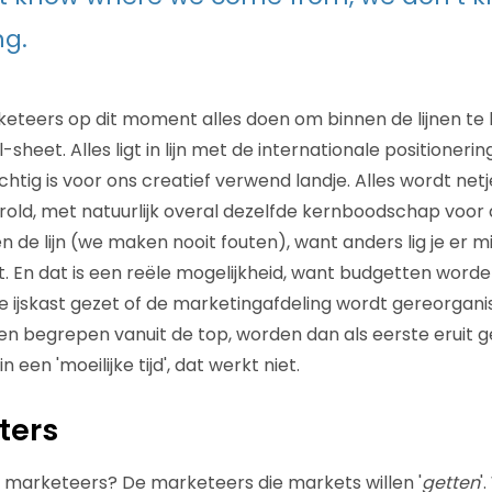
ng.
rketeers op dit moment alles doen om binnen de lijnen te bli
-sheet. Alles ligt in lijn met de internationale positionerin
chtig is voor ons creatief verwend landje. Alles wordt netje
rold, met natuurlijk overal dezelfde kernboodschap voor d
 de lijn (we maken nooit fouten), want anders lig je er m
it. En dat is een reële mogelijkheid, want budgetten worde
de ijskast gezet of de marketingafdeling wordt gereorga
en begrepen vanuit de top, worden dan als eerste eruit 
in een 'moeilijke tijd', dat werkt niet.
ters
e marketeers? De marketeers die markets willen '
getten
'