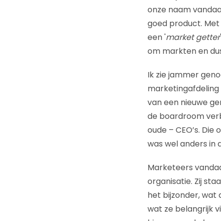
onze naam vandaan.
goed product. Met d
een '
market getter
om markten en dus
Ik zie jammer geno
marketingafdeling 
van een nieuwe ge
de boardroom verb
oude – CEO’s. Die 
was wel anders in de
Marketeers vandaag
organisatie. Zij sta
het bijzonder, wat
wat ze belangrijk 