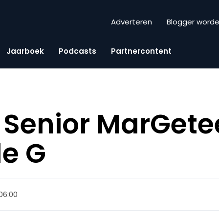
Adverteren
Blogger word
Jaarboek
Podcasts
Partnercontent
 Senior MarGete
de G
 06:00