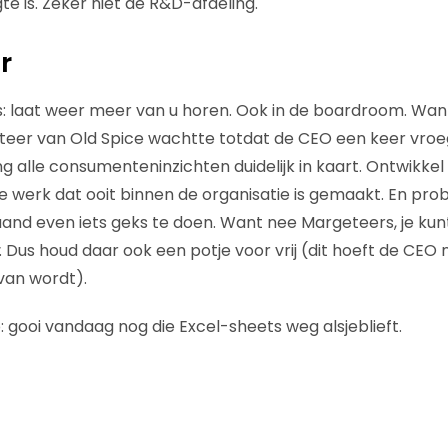
e is. Zeker niet de R&D-afdeling.
r
 laat weer meer van u horen. Ook in de boardroom. Want 
teer van Old Spice wachtte totdat de CEO een keer vroe
g alle consumenteninzichten duidelijk in kaart. Ontwikkel
e werk dat ooit binnen de organisatie is gemaakt. En pro
and even iets geks te doen. Want nee Margeteers, je kun
. Dus houd daar ook een potje voor vrij (dit hoeft de CEO n
van wordt).
: gooi vandaag nog die Excel-sheets weg alsjeblieft.