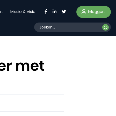
Inloggen
en
Missie & Visie
er met