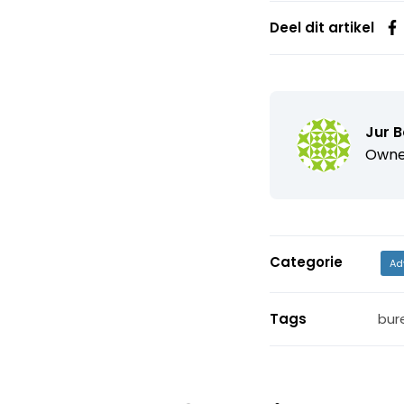
Deel dit artikel
Jur B
Owne
Categorie
Ad
Tags
bur