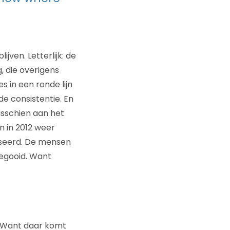
jven. Letterlijk: de
g, die overigens
s in een ronde lijn
e consistentie. En
isschien aan het
n in 2012 weer
niseerd. De mensen
gegooid. Want
. Want daar komt