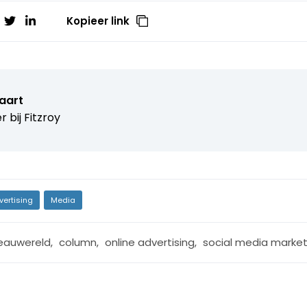
Kopieer link
aart
r bij
Fitzroy
vertising
Media
eauwereld
,
column
,
online advertising
,
social media market