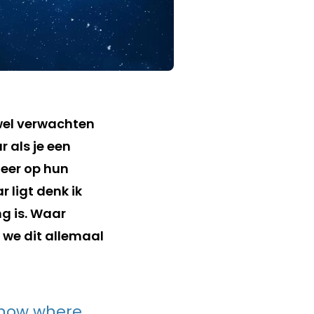
wel verwachten
 als je een
teer op hun
r ligt denk ik
ng is. Waar
 we dit allemaal
know where