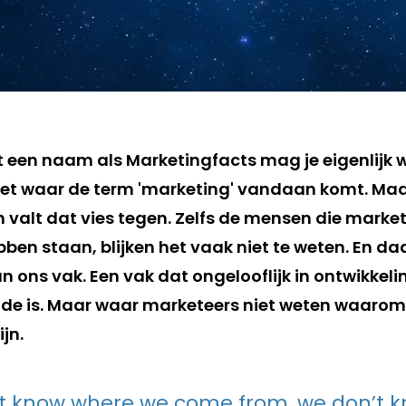
 een naam als Marketingfacts mag je eigenlijk 
et waar de term 'marketing' vandaan komt. Maar
n valt dat vies tegen. Zelfs de mensen die marke
bben staan, blijken het vaak niet te weten. En daa
 ons vak. Een vak dat ongelooflijk in ontwikkeli
de is. Maar waar marketeers niet weten waarom
jn.
’t know where we come from, we don’t 