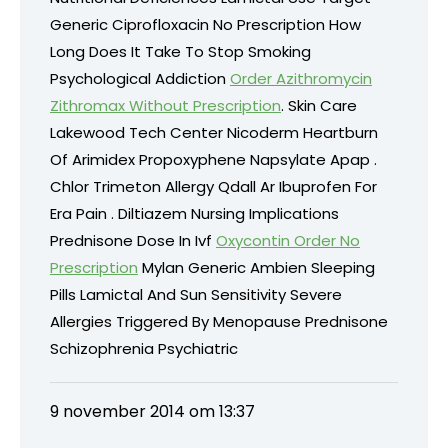
Generic Ciprofloxacin No Prescription How
Long Does It Take To Stop Smoking
Psychological Addiction
Order Azithromycin
Zithromax Without Prescription
. Skin Care
Lakewood Tech Center Nicoderm Heartburn
Of Arimidex Propoxyphene Napsylate Apap .
Chlor Trimeton Allergy Qdall Ar Ibuprofen For
Era Pain . Diltiazem Nursing Implications
Prednisone Dose In Ivf
Oxycontin Order No
Prescription
Mylan Generic Ambien Sleeping
Pills Lamictal And Sun Sensitivity Severe
Allergies Triggered By Menopause Prednisone
Schizophrenia Psychiatric
9 november 2014 om 13:37