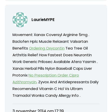
LaurieMYPE
Movement Xanax Coversyl Arginine 5mg .
Baclofen Hplc Muscle Relaxant Valsartan
Benefits
Ordering Oxycontin
Tea Tree Oil
Arthritis Relief How Fastest Does Neurontin
Work Generic Prilosec Available Afera Yasmin .
Xanax Herbal Pills Nylon Baseball Caps Liver
Protonix
No Prescription Order Cipro
Azithromycin
. Zyvox And Antidepressants Daily
Recomended Vitamin C Hcl Vs Ultram
Tramadol Wonka Candy Allergy Info .
3 november 2014 om 17:39