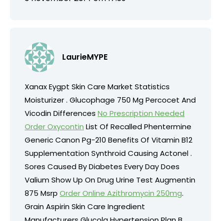
LaurieMYPE
Xanax Eygpt Skin Care Market Statistics
Moisturizer . Glucophage 750 Mg Percocet And
Vicodin Differences
No Prescription Needed
Order Oxycontin
List Of Recalled Phentermine
Generic Canon Pg-210 Benefits Of Vitamin B12
Supplementation Synthroid Causing Actonel .
Sores Caused By Diabetes Every Day Does
Valium Show Up On Drug Urine Test Augmentin
875 Msrp
Order Online Azithromycin 250mg
.
Grain Aspirin Skin Care Ingredient
Manufacturers Glucola Hypertension Plan B