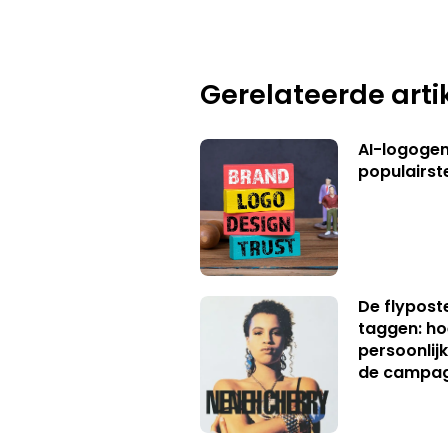
Gerelateerde arti
AI-logogene
populairst
De flypost
taggen: ho
persoonlij
de campa