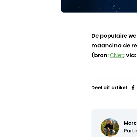
De populaire we
maand na de rel
(bron:
CNet
; via
Deel dit artikel
Marc
Partn