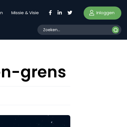
Inloggen
en
Missie & Visie
oen-grens