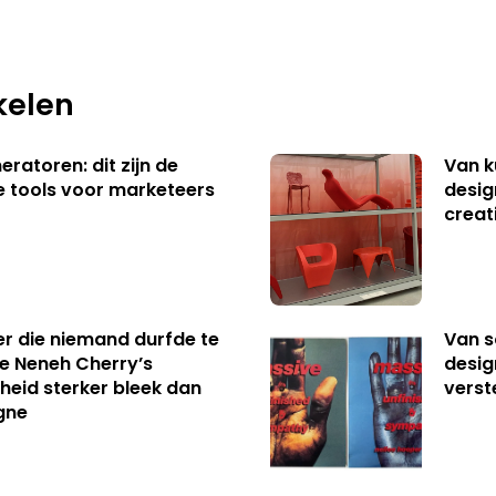
kelen
ratoren: dit zijn de
Van k
e tools voor marketeers
desig
creat
er die niemand durfde te
Van s
e Neneh Cherry’s
desig
kheid sterker bleek dan
verst
gne