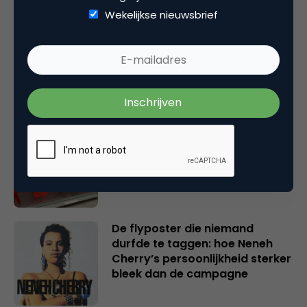
Wekelijkse nieuwsbrief
AI-logogeneratoren: dit zijn de
populairste tools voor
marketeers
Van kunstnijverheid tot
industrieel design: de rol van
marketing in een creatieve
wording
De flyposter die niemand
durfde te taggen: hoe Neneh
Cherry’s persoonlijkheid sterker
bleek dan de campagne