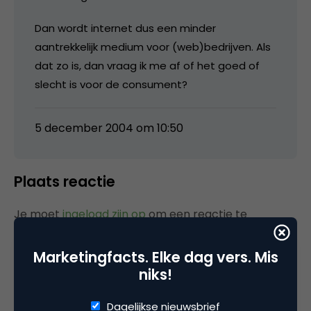
Dan wordt internet dus een minder
aantrekkelijk medium voor (web)bedrijven. Als
dat zo is, dan vraag ik me af of het goed of
slecht is voor de consument?
5 december 2004 om 10:50
Plaats reactie
Je moet
ingelogd zijn op
om een reactie te
plaatsen.
Marketingfacts. Elke dag vers. Mis
niks!
Gerelateerde artikelen
Dagelijkse nieuwsbrief