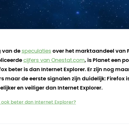
g van de
speculaties
over het marktaandeel van F
liceerde
cijfers van Onestat.com
, is Planet een p
fox beter is dan Internet Explorer. Er zijn nog ma
maar de eerste signalen zijn duidelijk: Firefox i
lijker en veiliger dan Internet Explorer.
x ook beter dan Internet Explorer?