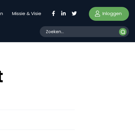
Inloggen
en
Missie & Visie
t