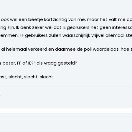
 ook wel een beetje kortzichtig van me, maar het valt me op
g zijn. Ik denk zeker wél dat IE gebruikers het geen intere
temmen, FF gebruikers zullen waarschijnlijk vrijwel allemaal 
g al helemaal verkeerd en daarmee de poll waardeloos: hoe su
eter, FF of IE?” als vraag gesteld?
t, slecht, slecht, slecht.
6