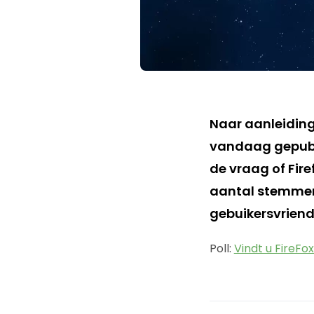
Naar aanleidin
vandaag gepub
de vraag of Fire
aantal stemmers 
gebuikersvriende
Poll:
Vindt u FireFo