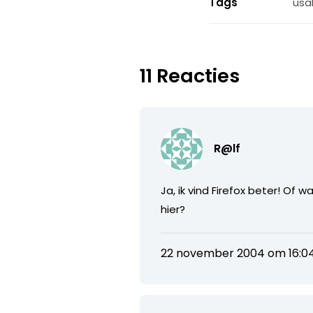
Tags
usab
11 Reacties
R@lf
Ja, ik vind Firefox beter! Of
hier?
22 november 2004 om 16:0