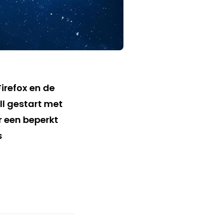
irefox en de
oll gestart met
ar een beperkt
s