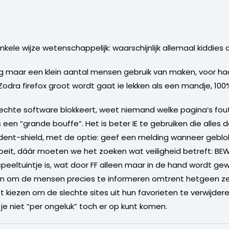
 enkele wijze wetenschappelijk: waarschijnlijk allemaal kiddie
 nog maar een klein aantal mensen gebruik van maken, voor ha
Zodra firefox groot wordt gaat ie lekken als een mandje, 100
slechte software blokkeert, weet niemand welke pagina’s fout
 “grande bouffe”. Het is beter IE te gebruiken die alles do
ent-shield, met de optie: geef een melding wanneer geblo
roeit, dáár moeten we het zoeken wat veiligheid betreft: B
peeltuintje is, wat door FF alleen maar in de hand wordt gew
zijn om de mensen precies te informeren omtrent hetgeen z
kiezen om de slechte sites uit hun favorieten te verwijdere
je niet “per ongeluk” toch er op kunt komen.