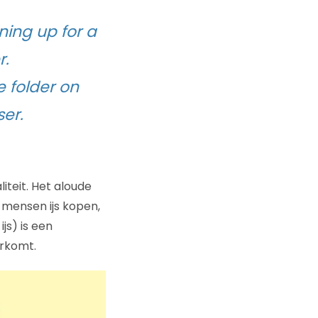
ing up for a
r.
e folder on
er.
liteit. Het aloude
 mensen ijs kopen,
js) is een
orkomt.