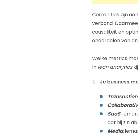
Correlaties zijn aa
verband. Daarmee k
causaliteit en opt
onderdelen van ana
Welke metrics moe
In
lean analytics
ki
Je business m
Transaction
Collaborati
SaaS
: ieman
dat hij z'n 
Media
: iema