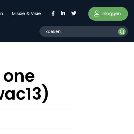
Inloggen
en
Missie & Visie
r one
wac13)