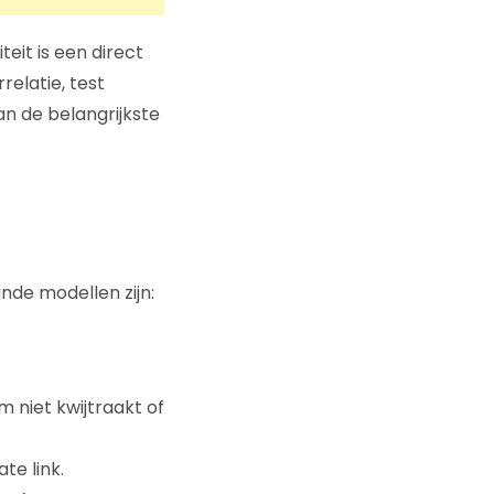
teit is een direct
elatie, test
n de belangrijkste
nde modellen zijn:
m niet kwijtraakt of
te link.