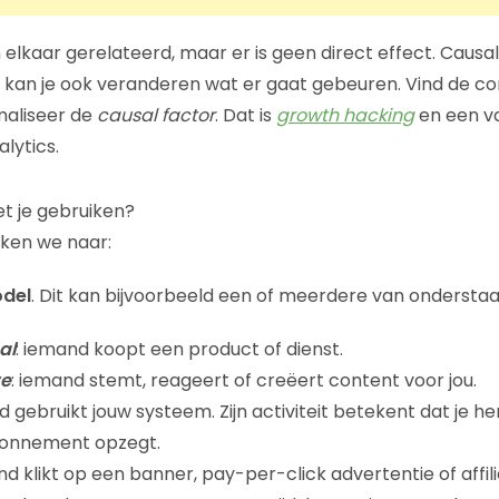
n elkaar gerelateerd, maar er is geen direct effect. Causali
an je ook veranderen wat er gaat gebeuren. Vind de corr
imaliseer de
causal factor
. Dat is
growth hacking
en een va
lytics.
t je gebruiken?
jken we naar:
odel
. Dit kan bijvoorbeeld een of meerdere van onderstaa
al
: iemand koopt een product of dienst.
ve
: iemand stemt, reageert of creëert content voor jou.
d gebruikt jouw systeem. Zijn activiteit betekent dat je he
abonnement opzegt.
nd klikt op een banner, pay-per-click advertentie of affilia