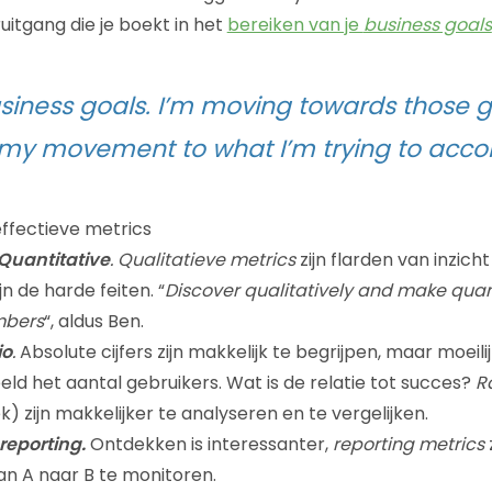
itgang die je boekt in het
bereiken van je
business goals
siness goals. I’m moving towards those g
y movement to what I’m trying to acco
ffectieve metrics
 Quantitative
.
Qualitatieve metrics
zijn flarden van inzicht
jn de harde feiten. “
Discover qualitatively and make quant
mbers
“, aldus Ben.
io
.
Absolute cijfers zijn makkelijk te begrijpen, maar moeili
ld het aantal gebruikers. Wat is de relatie tot succes?
R
ek) zijn makkelijker te analyseren en te vergelijken.
reporting.
Ontdekken is interessanter,
reporting metrics
n A naar B te monitoren.