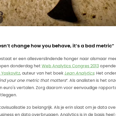
oesn’t change how you behave, it’s a bad metric”
estaat er een allesverslindende honger naar alsmaar mee
open donderdag het
Web Analytics Congres 2013
opende.
 Yoskovitz
, auteur van het boek
Lean Analytics
. Het onde
ind your one metric that matters
“. Als analisten is het o
 in euro's vertalen. Zorg daarom voor eenvoudige rapport
tleggen.
avisualisatie zo belangrijk. Als je erin slaat om je data ov
usiness en data overbruggen. Analytics is in de basis heel 