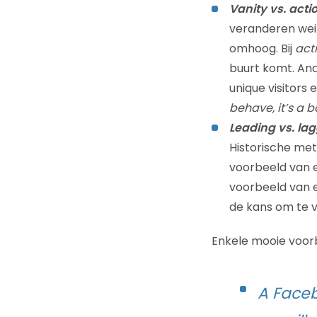
Vanity vs. acti
veranderen weini
omhoog. Bij
act
buurt komt. And
unique visitors e
behave, it’s a 
Leading vs. la
Historische met
voorbeeld van e
voorbeeld van e
de kans om te 
Enkele mooie voo
A Faceb