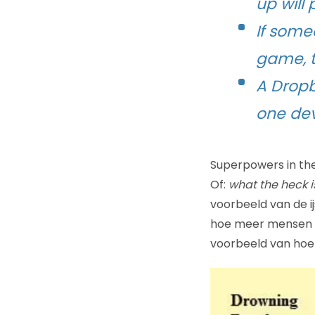
up will
If some
game, t
A Dropb
one dev
Superpowers in the
Of:
what the heck 
voorbeeld van de i
hoe meer mensen er
voorbeeld van hoe 