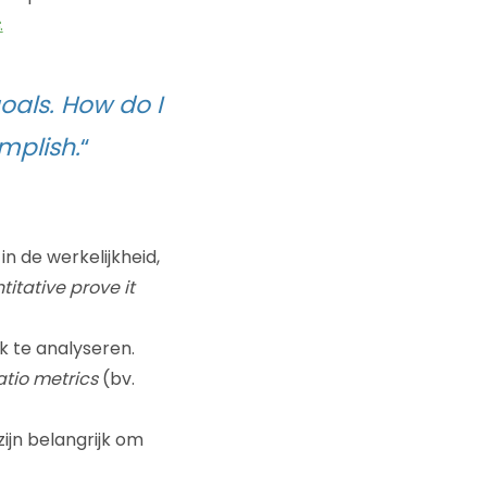
.
oals. How do I
mplish.
“
 in de werkelijkheid,
itative prove it
jk te analyseren.
atio metrics
(bv.
zijn belangrijk om