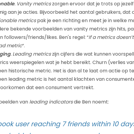
onable
.
Vanity metrics
zorgen ervoor dat je trots op jezelf
g aan je acties. Bijvoorbeeld het aantal gebruikers, dat ci
ionable metrics
pak je een richting en meet je in welke ma
ere bekende voorbeelden van vanity metrics zijn hits, page
n followers/friends/likes. Ben's regel: “
If a metrics doesn
bad metric
“.
gging
.
Leading metrics
zijn cijfers die wat kunnen voorspel
rics weerspiegelen wat je hebt bereikt. Churn (verlies van
en historische metric. Het is dan al te laat om actie op
en leading metric is het aantal klachten van consumente
voorkomen dat een consument vertrekt.
rbeelden van
leading indicators
die Ben noemt:
ook user reaching 7 friends within 10 days