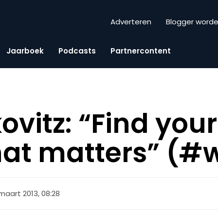
Adverteren
Blogger word
Jaarboek
Podcasts
Partnercontent
ovitz: “Find you
hat matters” (#
 maart 2013, 08:28