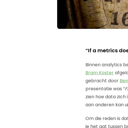
“If a metrics d
Binnen analytics b
Bram Koster
afgel
gebracht door
Ben
presentatie was “
F
zien hoe data zich
aan anderen kan ui
Om die reden is dat
je het gat tussen b