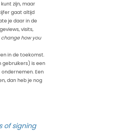
 kunt zijn, maar
jfer gaat altijd
te je daar in de
views, visits,
’t change how you
len in de toekomst.
 gebruikers) is een
 te ondernemen. Een
n, dan heb je nog
 of signing