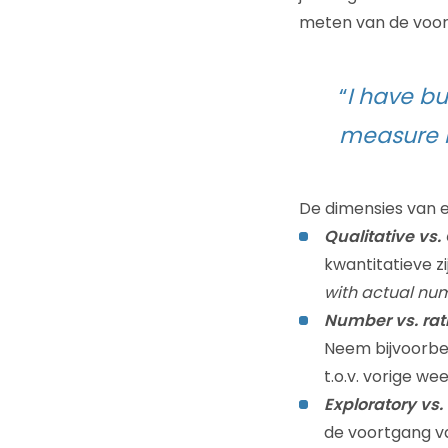
meten van de vooru
“
I have bu
measure m
De dimensies van e
Qualitative vs.
kwantitatieve zi
with actual nu
Number vs. rat
Neem bijvoorbee
t.o.v. vorige we
Exploratory vs. 
de voortgang va