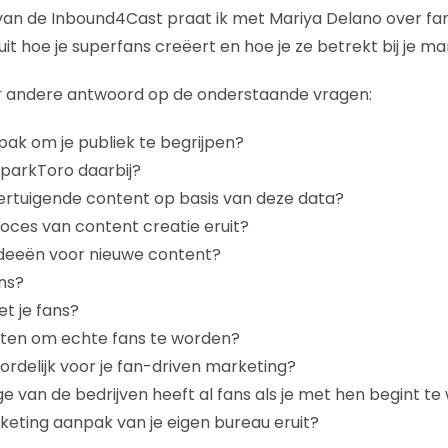
 van de Inbound4Cast praat ik met Mariya Delano over fa
uit hoe je superfans creëert en hoe je ze betrekt bij je ma
r andere antwoord op de onderstaande vragen:
pak om je publiek te begrijpen?
SparkToro daarbij?
ertuigende content op basis van deze data?
roces van content creatie eruit?
ideeën voor nieuwe content?
ans?
t je fans?
nten om echte fans te worden?
ordelijk voor je fan-driven marketing?
 van de bedrijven heeft al fans als je met hen begint t
keting aanpak van je eigen bureau eruit?