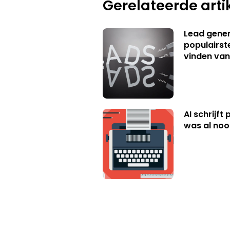
Gerelateerde arti
Lead genera
populairst
vinden van
AI schrijft
was al nooi