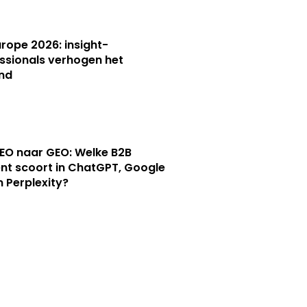
Europe 2026: insight-
ssionals verhogen het
nd
EO naar GEO: Welke B2B
nt scoort in ChatGPT, Google
n Perplexity?