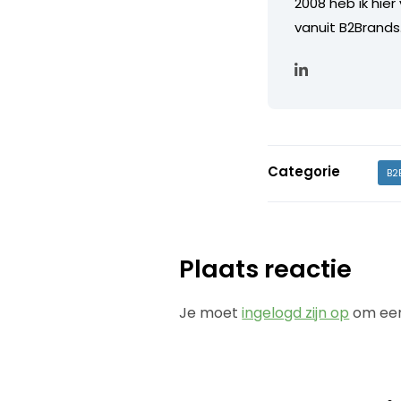
2008 heb ik hier
vanuit B2Brands
Categorie
B2
Plaats reactie
Je moet
ingelogd zijn op
om een