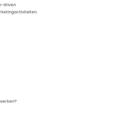
n-driven
rketingactiviteiten.
e werken?