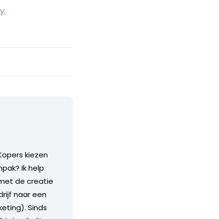
fy
.
Kopers kiezen
pak? Ik help
 met de creatie
rijf naar een
keting). Sinds