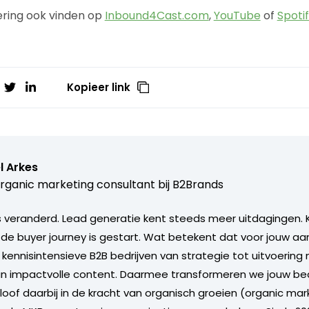
ering ook vinden op
Inbound4Cast.com
,
YouTube
of
Spoti
Kopieer link
l Arkes
rganic marketing consultant bij
B2Brands
s veranderd. Lead generatie kent steeds meer uitdagingen. 
 de buyer journey is gestart. Wat betekent dat voor jouw aan
 kennisintensieve B2B bedrijven van strategie tot uitvoering
van impactvolle content. Daarmee transformeren we jouw bed
eloof daarbij in de kracht van organisch groeien (organic mar