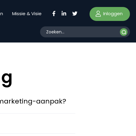
Inloggen
en
Missie & Visie
ng
e marketing-aanpak?