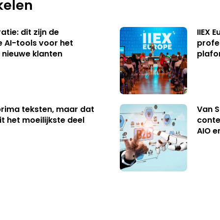
kelen
tie: dit zijn de
IIEX 
e AI-tools voor het
profe
 nieuwe klanten
plafo
 prima teksten, maar dat
Van S
t het moeilijkste deel
conte
AIO e