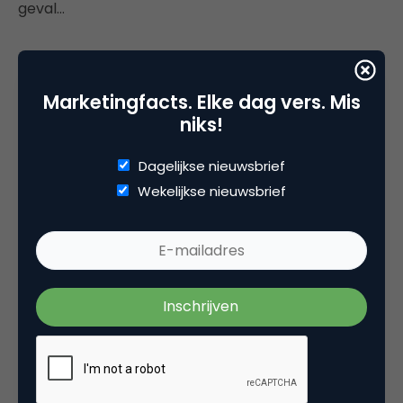
geval…
Marketingfacts. Elke dag vers. Mis
Deel dit artikel
niks!
Kopieer link
Dagelijkse nieuwsbrief
Wekelijkse nieuwsbrief
Alex Vijfvinkel
Media Specialist bij
Fresh Bridge
Als Media Specialist bij Fresh Bridge ben ik continu
op zoek naar dé trends en ontwikkelingen binnen
social media. Graag blog ik over de verschillende
mogelijkheden waarop de kanalen ingezet