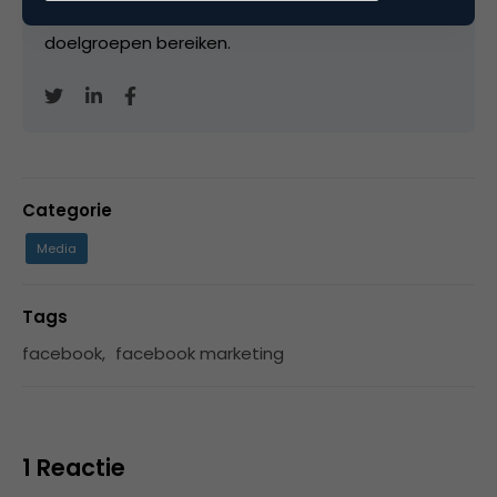
kunnen worden zodat merken hiermee hun
doelgroepen bereiken.
Categorie
Media
Tags
facebook
,
facebook marketing
1 Reactie