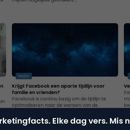
Media
en
Krijgt Facebook een aparte tijdlijn voor
Ve
familie en vrienden?
Fa
Facebook is continu bezig om de tijdlijn te
mo
van
optimaliseren naar de wensen van de
be
gebruikersAfgelopen weken kwamen er
om
steeds meer berichten naar…
ve
ketingfacts. Elke dag vers. Mis n