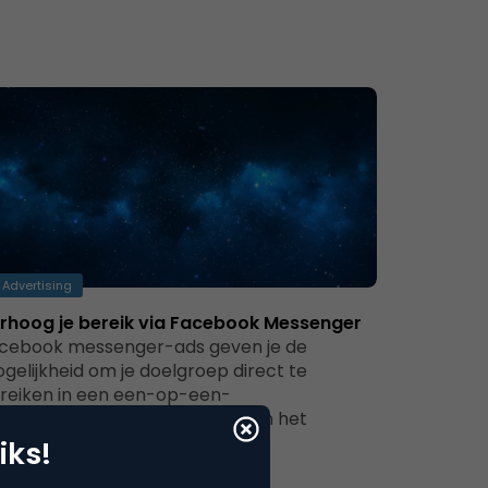
Advertising
rhoog je bereik via Facebook Messenger
cebook messenger-ads geven je de
gelijkheid om je doelgroep direct te
reiken in een een-op-een-
gevingDigitale marketing is aan het
randeren.…
iks!