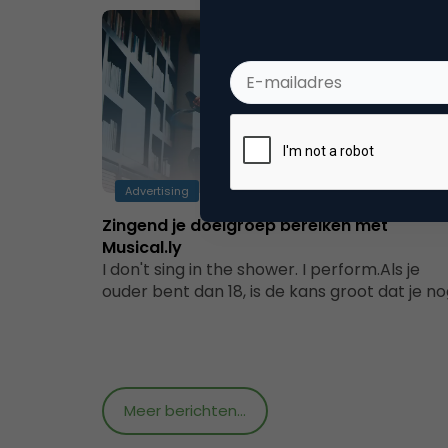
Advertising
Zingend je doelgroep bereiken met
Musical.ly
I don't sing in the shower. I perform.Als je
ouder bent dan 18, is de kans groot dat je n
Meer berichten...