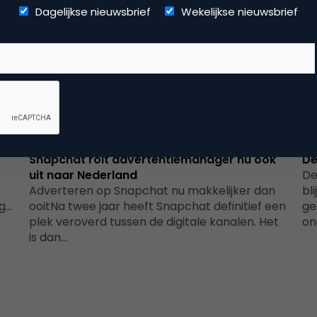
Dagelijkse nieuwsbrief
Wekelijkse nieuwsbrief
Advertising
Snapchat rolt advertentiemanager nu ook
De
uit naar Nederland
De
Adverteren op Snapchat nu makkelijker dan
bl
og…
ooitNa twee jaar heeft Snapchat definitief een
ge
plek veroverd tussen de digitale kanalen. Het
on
is dan…