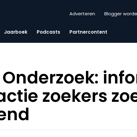
Adverteren
Blogger word
Jaarboek
Podcasts
Partnercontent
 Onderzoek: inf
actie zoekers zo
lend