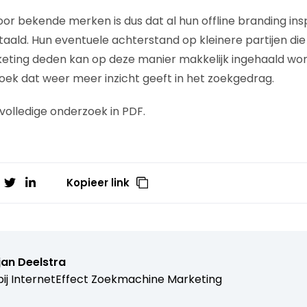
oor bekende merken is dus dat al hun offline branding in
etaald. Hun eventuele achterstand op kleinere partijen di
ting deden kan op deze manier makkelijk ingehaald word
oek dat weer meer inzicht geeft in het zoekgedrag.
volledige onderzoek in PDF.
Kopieer link
jan Deelstra
ij
InternetEffect Zoekmachine Marketing