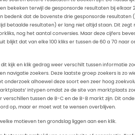
n bekeken terwijl de gesponsorde resultaten bij elkaar 
 bedenk dat de bovenste drie gesponsorde resultaten (2
jd betaalde resultaten) er lang niet altijd staan. Dit zegt 
orkliks, nog het aantal conversies. Maar deze cijfers bev
 blijkt dat van elke 100 kliks er tussen de 60 a 70 naar 
dit kijk en klik gedrag weer verschilt tussen informatie zo
n navigatie zoekers. Deze laatste groep zoekers is zo wie
 onderzoek alhoewel deze soort een zeer hoog zoekvo
rktplaats’ intypen omdat ze de site van marktplaats zoe
r verschillen tussen de B-C en de B-B markt zijn. Dit ond
ord op, maar er moet wat te wensen overblijven.
welke motieven ten grondslag liggen aan een klik.