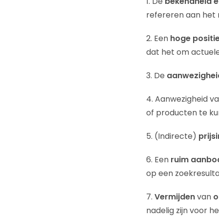
1. De
bekendheid e
refereren aan het m
2. Een
hoge positi
dat het om actuele
3. De
aanwezighei
4. Aanwezigheid va
of producten te k
5. (Indirecte)
prijs
6. Een
ruim aanbo
op een zoekresultaa
7.
Vermijden
van
o
nadelig zijn voor he