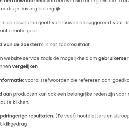
n betrouwbaarheid
van een website of organisatie. Tre
erk zijn dus erg belangrijk.
e
in de resultaten geeft vertrouwen en suggereert voor 
 informatie gaat.
d van de zoekterm
in het zoekresultaat.
n website service zoals de mogelijkheid om
gebruikerser
unnen
vergelijken
.
informatie
: vooral trefwoorden die refereren aan ‘goedko
d
aan producten kan ook een belangrijke reden zijn voo
t te klikken.
pdringerige resultaten.
(Te veel) hoofdletters en uitro
t klikgedrag.