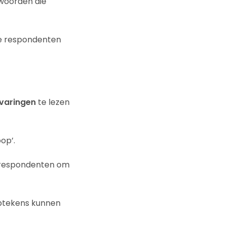
fwoorden die
de respondenten
varingen
te lezen
op’.
r respondenten om
eptekens kunnen