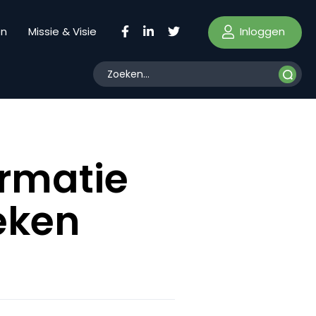
Inloggen
en
Missie & Visie
ormatie
eken