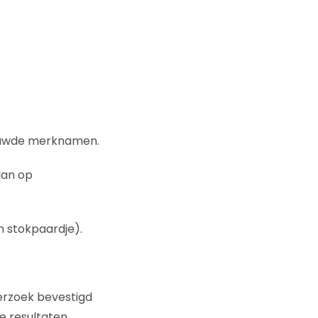
rouwde merknamen.
dan op
n stokpaardje).
derzoek bevestigd
e resultaten