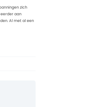
spanningen zich
e eerder aan
en. Al met al een