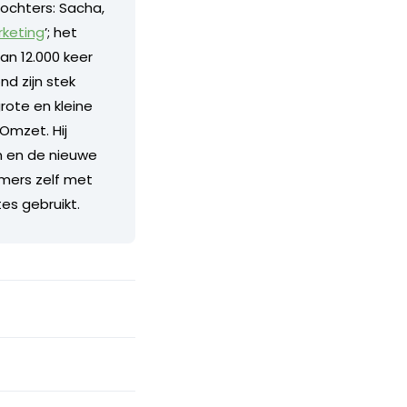
dochters: Sacha,
keting
’; het
an 12.000 keer
d zijn stek
grote en kleine
Omzet. Hij
en en de nieuwe
mers zelf met
es gebruikt.