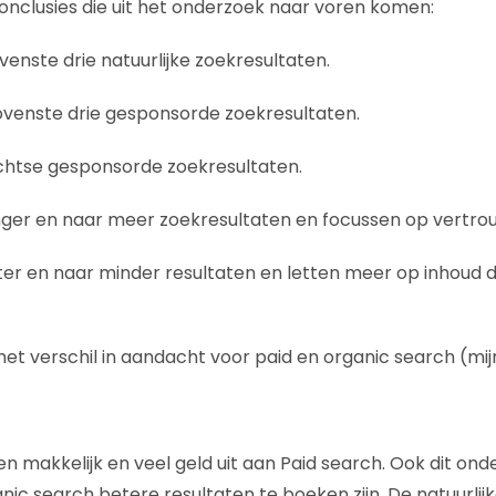
nclusies die uit het onderzoek naar voren komen:
ovenste drie natuurlijke zoekresultaten.
bovenste drie gesponsorde zoekresultaten.
rechtse gesponsorde zoekresultaten.
langer en naar meer zoekresultaten en focussen op vert
orter en naar minder resultaten en letten meer op inhoud 
het verschil in aandacht voor paid en organic search (mij
en makkelijk en veel geld uit aan Paid search. Ook dit on
ic search betere resultaten te boeken zijn. De natuurlijk