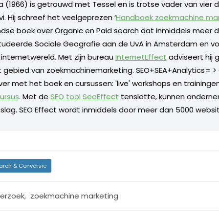
a (1966) is getrouwd met Tessel en is trotse vader van vier 
vi. Hij schreef het veelgeprezen ‘
Handboek zoekmachine mar
dse boek over Organic en Paid search dat inmiddels meer d
j studeerde Sociale Geografie aan de UvA in Amsterdam en von
de internetwereld. Met zijn bureau
InternetEffect
adviseert hij 
t gebied van zoekmachinemarketing. SEO+SEA+Analytics= > 
ver met het boek en cursussen: 'live' workshops en training
cursus
. Met de
SEO tool SeoEffect
tenslotte, kunnen onderne
slag. SEO Effect wordt inmiddels door meer dan 5000 websit
arch & Conversie
erzoek
,
zoekmachine marketing