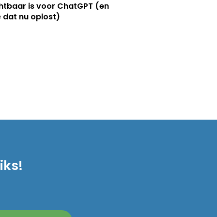
htbaar is voor ChatGPT (en
e dat nu oplost)
iks!