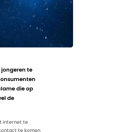
e jongeren te
n consumenten
clame die op
wel de
t internet te
contact te komen.