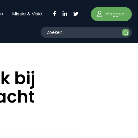
Inloggen
en
Missie & Visie
 bij
acht