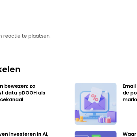
 reactie te plaatsen.
kelen
n bewezen: zo
Email
t data pDOOH als
de po
cekanaal
mark
ven investeren in AI,
Waar