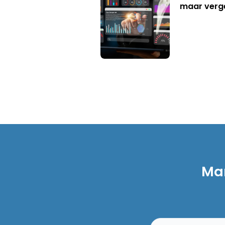
maar verg
Mar