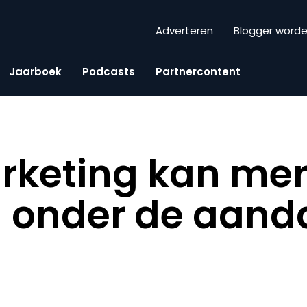
Adverteren
Blogger word
Jaarboek
Podcasts
Partnercontent
keting kan merk
n onder de aand