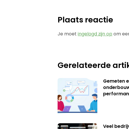
Plaats reactie
Je moet
ingelogd zijn op
om een
Gerelateerde arti
Gemeten e
onderbouw
performan
Veel bedrij