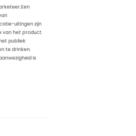
arketeer.Een
van
tie-uitingen zijn
e van het product
 het publiek
 te drinken.
aanwezigheid is