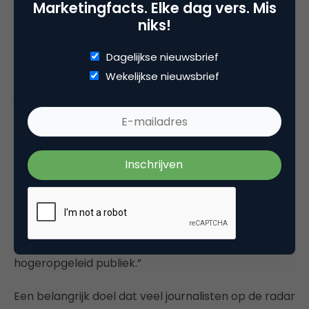
Marketingfacts. Elke dag vers. Mis
grote lappen tekst, maar dezelfde inhoud via een
niks!
ander medium, bijvoorbeeld video, wel interessant
vinden. “Daarom hebben we nu bijvoorbeeld ook
Dagelijkse nieuwsbrief
een filmstudiootje, zodat Rutger Bregman, die al
Wekelijkse nieuwsbrief
jaren over het basisinkomen schrijft, de kern kan
samenvatten in een geanimeerd filmpje van twee
minuten dat letterlijk miljoenen mensen bereikt op
Facebook.”
“Op die manier proberen we toegankelijker te
worden voor een breder en diverser publiek. Want
we bereiken nu alleen maar mensen die via tekst
informatie tot zich nemen. Dat is vaak een
hogeropgeleid publiek.”
Een belangrijk doel dat veel journalisten op de radar