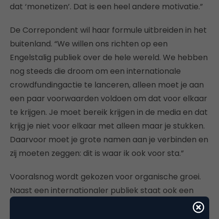
dat ‘monetizen’. Dat is een heel andere motivatie.”
De Correpondent wil haar formule uitbreiden in het
buitenland. “We willen ons richten op een
Engelstalig publiek over de hele wereld. We hebben
nog steeds die droom om een internationale
crowdfundingactie te lanceren, alleen moet je aan
een paar voorwaarden voldoen om dat voor elkaar
te krijgen. Je moet bereik krijgen in de media en dat
krijg je niet voor elkaar met alleen maar je stukken.
Daarvoor moet je grote namen aan je verbinden en
zij moeten zeggen: dit is waar ik ook voor sta.”
Vooralsnog wordt gekozen voor organische groei.
Naast een internationaler publiek staat ook een
breder publiek op het verlanglijstje voor de
toekomst. Mensen die niet direct warm lopen voor