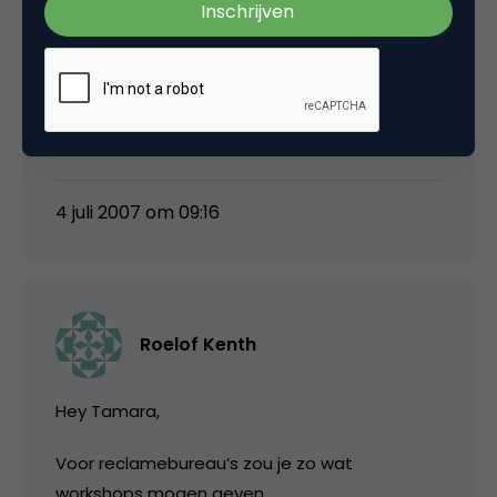
actief. En non-actieve accounts worden dan
ingezet als “spamtrap” adressen, dus als je
naar zo’n email adressen blijft mailen dan
denken de ISP’s dat je aan het spammen
bent…
4 juli 2007 om 09:16
Roelof Kenth
Hey Tamara,
Voor reclamebureau’s zou je zo wat
workshops mogen geven.