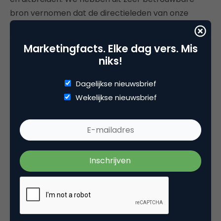
bron vernomen dat de directieleden van onze
concurrenten de app op hun telefoon hebben
staan, ze zien de updates en innovaties dus vanzelf”.
Marketingfacts. Elke dag vers. Mis
Waar NLE zich in nevelen hult, is Oxxio heel helder.
niks!
Luteijn voorspelt een aantal ontwikkelingen:
Dagelijkse nieuwsbrief
In-app purchases
Wekelijkse nieuwsbrief
“We gaan komen met premium diensten waar
gebruikers via in-app purchases gebruik van
kunnen maken. En vanuit de smarthome-
ontwikkelingen valt te verwachten dat Oxxio haar
platform naast Apple Homekit verder gaat
ontwikkelen en nieuwe connecties legt tussen
andere platformen en apparaten, zoals Nest en IF.”