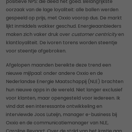
positieve NPS: die deed het goed. Belangrijkste
oorzaak van de lage loyaliteit: alle ballen werden
gespeeld op prijs, met Oxxio voorop dus. De markt
lijkt inmiddels wakker geschud. Energieaanbieders
maken zich vaker druk over
customer centricity
en
klantloyaliteit. De ivoren torens worden steentje
voor steentje afgebroken.
Afgelopen maanden bereikte deze trend een
nieuwe mijlpaal: onder andere Oxxio en de
Nederlandse Energie Maatschappij (NLE) brachten
hun nieuwe apps in de wereld. Niet langer exclusief
voor klanten, maar opengesteld voor iedereen. Ik
vind dat een interessante ontwikkeling en
interviewde Joos Luteijn, manager e-business bij
Oxxio en de communicatiemanager van NLE,
Caroline Bevaart. Over de strijd van het kastje aan