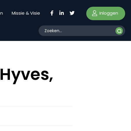
Inloggen
en
Missie & Visie
 Hyves,