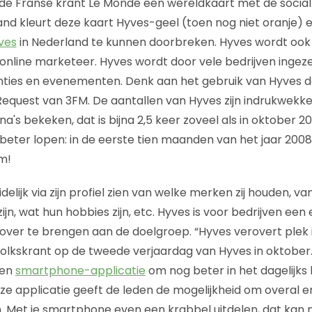
 de Franse krant Le Monde een wereldkaart met de socia
and kleurt deze kaart Hyves-geel (toen nog niet oranje) en
ves
in Nederland te kunnen doorbreken. Hyves wordt ook
nline marketeer. Hyves wordt door vele bedrijven ingezet
nties en evenementen. Denk aan het gebruik van Hyves d
Request van 3FM. De aantallen van Hyves zijn indrukwekke
na's bekeken, dat is bijna 2,5 keer zoveel als in oktober 2
eter lopen: in de eerste tien maanden van het jaar 2008 
m!
delijk via zijn profiel zien van welke merken zij houden, va
 zijn, wat hun hobbies zijn, etc. Hyves is voor bedrijven ee
er te brengen aan de doelgroep. “Hyves verovert plek in
 Volkskrant op de tweede verjaardag van Hyves in oktober.
een
smartphone-applicatie
om nog beter in het dagelijks
eze applicatie geeft de leden de mogelijkheid om overal e
n. Met je smartphone even een krabbel uitdelen, dat kan n