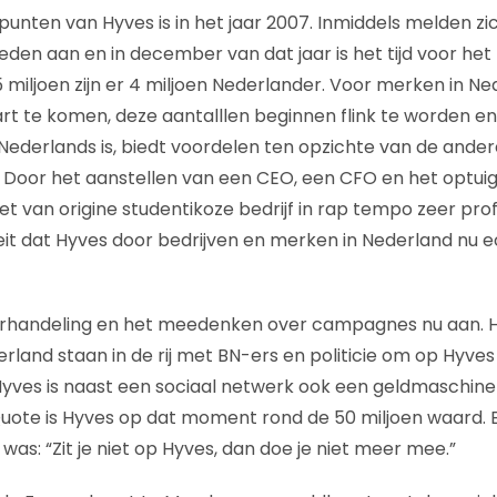
nten van Hyves is in het jaar 2007. Inmiddels melden zich
den aan en in december van dat jaar is het tijd voor het 
5 miljoen zijn er 4 miljoen Nederlander. Voor merken in N
rt te komen, deze aantalllen beginnen flink te worden en 
 Nederlands is, biedt voordelen ten opzichte van de an
 Door het aanstellen van een CEO, een CFO en het optui
t van origine studentikoze bedrijf in rap tempo zeer prof
eit dat Hyves door bedrijven en merken in Nederland nu e
rhandeling en het meedenken over campagnes nu aan. Hy
rland staan in de rij met BN-ers en politicie om op Hyves
yves is naast een sociaal netwerk ook een geldmaschin
uote is Hyves op dat moment rond de 50 miljoen waard. 
 was: “Zit je niet op Hyves, dan doe je niet meer mee.”