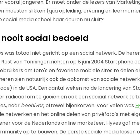
 vooral jongeren. Er moet onder de lezers van Marketin
en moesten slikken (qua opleiding, ervaring en leermom
 social media school haar deuren nu sluit?
nooit social bedoeld
s was totaal niet gericht op een social netwerk. De her
 Rost van Tonningen richten op 8 juni 2004 Startphone.c
ruikers om foto's en favoriete mobiele sites te delen 
 heren zien natuurlijk ook de opkomst van sociale netwerk
ce) in de USA. Een aantal weken na de lancering van S
oer radicaal om te gooien en ook een sociaal netwerk te 
es, naar
beehives
, oftewel bijenkorven. Voor velen was
H
e netwerken en het online delen van privéfoto’s met eig
ener voor de Nederlands online marketeer. Hyves gaf me
mmunity op te bouwen. De eerste sociale media lessen 