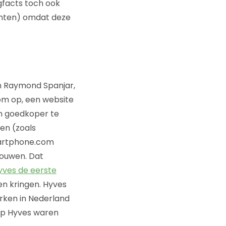
gfacts toch ook
enten) omdat deze
en Raymond Spanjar,
om op, een website
en goedkoper te
en (zoals
tartphone.com
bouwen. Dat
yves de eerste
en kringen. Hyves
rken in Nederland
op Hyves waren