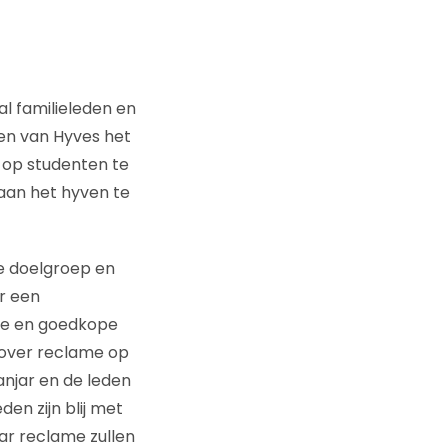
al familieleden en
en van Hyves het
 op studenten te
 aan het hyven te
de doelgroep en
r een
ame en goedkope
 over reclame op
njar en de leden
n zijn blij met
aar reclame zullen