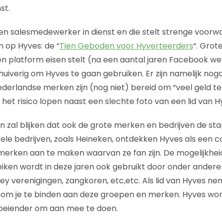
st.
n salesmedewerker in dienst en die stelt strenge voor
 op Hyves: de “
Tien Geboden voor Hyverteerders
“. Grot
n platform eisen stelt (na een aantal jaren Facebook we
huiverig om Hyves te gaan gebruiken. Er zijn namelijk nogal 
derlandse merken zijn (nog niet) bereid om “veel geld te
 het risico lopen naast een slechte foto van een lid van H
en zal blijken dat ook de grote merken en bedrijven de st
Vele bedrijven, zoals Heineken, ontdekken Hyves als een 
merken aan te maken waarvan ze fan zijn. De mogelijkhe
ken wordt in deze jaren ook gebruikt door onder andere
ey verenigingen, zangkoren, etc,etc. Als lid van Hyves n
 om je te binden aan deze groepen en merken. Hyves wo
boeiender om aan mee te doen.