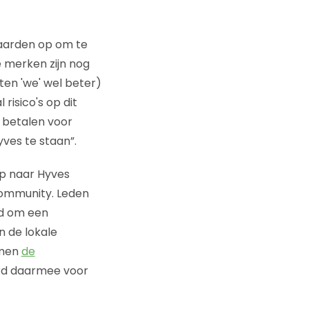
waarden op om te
e merken zijn nog
ten 'we' wel beter)
risico's op dit
 betalen voor
yves te staan”.
ap naar Hyves
community. Leden
id om een
n de lokale
emen
de
rd daarmee voor