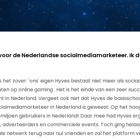
voor de Nederlandse socialmediamarketeer. Ik 
s het zover: 'ons' eigen Hyves bestaat niet meer als soci
chten op online gaming . Het is het einde van een zeer su
ent in Nederland. Vergeet ook niet dat Hyves de basisscho
ialmediamarketeer in Nederland is geweest. Op het hoog
10 miljoen gebruikers in Nederland! Daar mee had Hyves er
, adverteerders en commerciele events. Toch ging helaa
e netwerk terug naar nul vrienden en zal het platform v