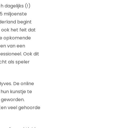
 dagelijks (!)
5 miljoenste
ederland begint
ook het feit dat
dere opkomende
gen van een
essioneel. Ook dit
cht als speler
ves. De online
 hun kunstje te
e geworden.
Een veel gehoorde