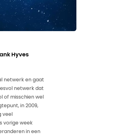
dank Hyves
aal netwerk en gaat
ccesvol netwerk dat
ol of misschien wel
tepunt, in 2009,
g veel
s vorige week
eranderen in een