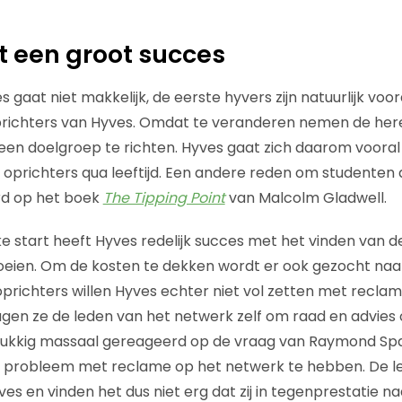
kt een groot succes
 gaat niet makkelijk, de eerste hyvers zijn natuurlijk voor
prichters van Hyves. Omdat te veranderen nemen de her
 een doelgroep te richten. Hyves gaat zich daarom vooral
de oprichters qua leeftijd. Een andere reden om studenten
erd op het boek
The Tipping Point
van Malcolm Gladwell.
ke start heeft Hyves redelijk succes met het vinden van 
oeien. Om de kosten te dekken wordt er ook gezocht naa
prichters willen Hyves echter niet vol zetten met recl
gen ze de leden van het netwerk zelf om raad en advies
elukkig massaal gereageerd op de vraag van Raymond Spa
probleem met reclame op het netwerk te hebben. De lede
es en vinden het dus niet erg dat zij in tegenprestatie n