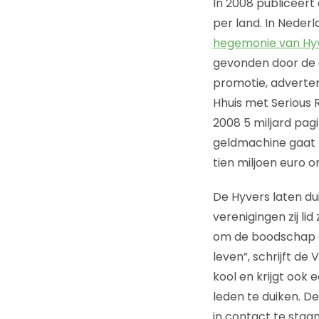
In 2008 publiceert
per land. In Nederl
hegemonie van Hy
gevonden door de o
promotie, adverte
Hhuis met Serious 
2008 5 miljard pagi
geldmachine gaat b
tien miljoen euro o
De Hyvers laten dui
verenigingen zij lid
om de boodschap ov
leven”, schrijft de
kool en krijgt ook 
leden te duiken. D
in contact te staa