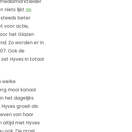
lmediamarktleider
 niets lijkt
de
 steeds beter
 voor actie,
oor het Glazen
nd. Zo worden er in
007. Ook de
zet Hyves in totaal
n welke
n erg mooi kanaal
 het dagelijks
 Hyves groeit als
 leven van haar
n altijd met Hyves
u ook. De groei