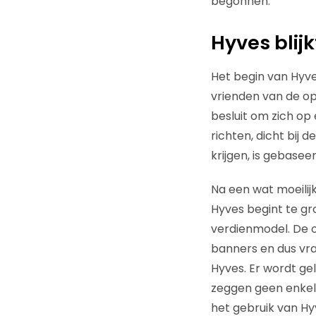
begonnen.
Hyves blij
Het begin van Hyves
vrienden van de o
besluit om zich op
richten, dicht bij 
krijgen, is gebase
Na een wat moeilij
Hyves begint te gr
verdienmodel. De o
banners en dus vra
Hyves. Er wordt g
zeggen geen enkel 
het gebruik van Hyv