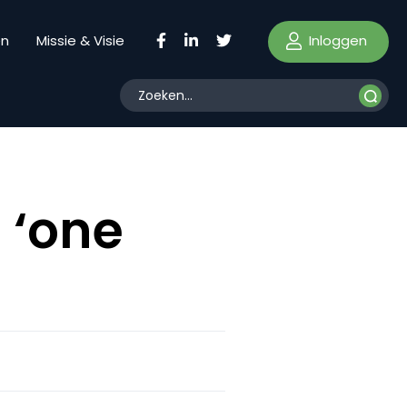
Inloggen
en
Missie & Visie
 ‘one