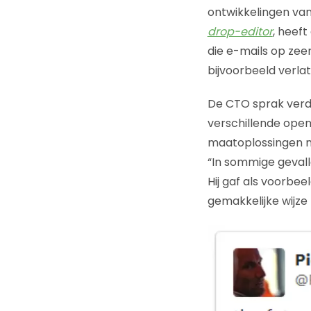
ontwikkelingen van
drop-editor
, heef
die e-mails op zee
bijvoorbeeld verl
De CTO sprak verd
verschillende ope
maatoplossingen no
“In sommige gevall
Hij gaf als voorb
gemakkelijke wijz