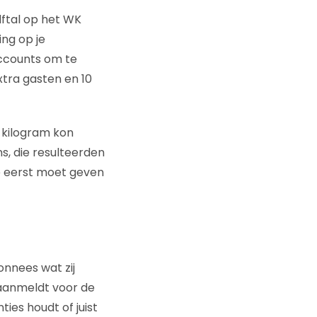
lftal op het WK
ing op je
Accounts om te
tra gasten en 10
 kilogram kon
s, die resulteerden
je eerst moet geven
onnees wat zij
 aanmeldt voor de
ies houdt of juist