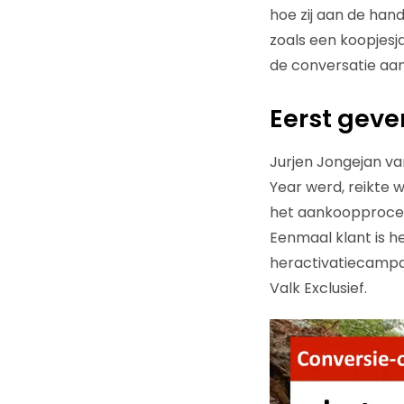
hoe zij aan de han
zoals een koopjesj
de conversatie aan
Eerst gev
Jurjen Jongejan va
Year werd, reikte 
het aankoopproces
Eenmaal klant is 
heractivatiecampagn
Valk Exclusief.