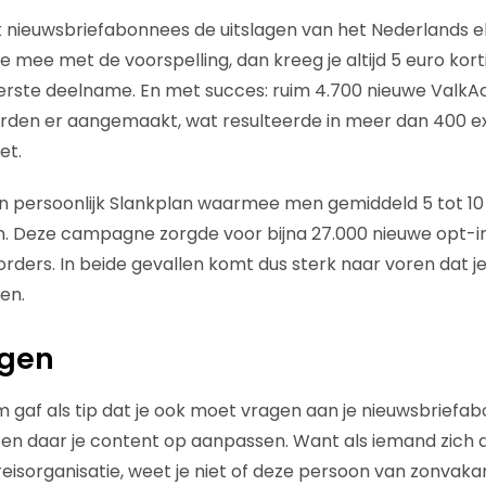
lk nieuwsbriefabonnees de uitslagen van het Nederlands e
e mee met de voorspelling, dan kreeg je altijd 5 euro kort
eerste deelname. En met succes: ruim 4.700 nieuwe Valk
den er aangemaakt, wat resulteerde in meer dan 400 ex
et.
n persoonlijk Slankplan waarmee men gemiddeld 5 tot 10
en. Deze campagne zorgde voor bijna 27.000 nieuwe opt-in
orders. In beide gevallen komt dus sterk naar voren dat 
en.
agen
 gaf als tip dat je ook moet vragen aan je nieuwsbriefab
 en daar je content op aanpassen. Want als iemand zich
reisorganisatie, weet je niet of deze persoon van zonvakant