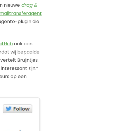
en nieuwe
drag &
mailtransferagent
agento-plugin die
itHub
ook aan
rdat wij bepaalde
rtelt Bruijntjes.
nteressant zijn.”
eurs op een