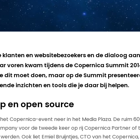
je klanten en websitebezoekers en de dialoog a
aar voren kwam tijdens de Copernica Summit 2014.
 je dit moet doen, maar op de Summit presenteer
nde inzichten en tools die je daar bij helpen.
p en open source
k het Copernica-event neer in het Media Plaza. De ruim 
mpany voor de tweede keer op rij Copernica Partner of 
erden. Ook liet Emiel Bruijntjes, CTO van het Copernica,