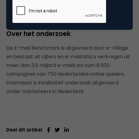
Over het onderzoek
De E-mail Benchmark is uitgevoerd door e-Village
en bestaat uit cijfers en e-mailratio’s verkregen uit
meer dan 3,5 miljard e-mails en ruim 8.500
campagnes van 750 Nederlandse online spelers.
Daarnaast is kwalitatief onderzoek uitgevoerd
onder marketeers in Nederland.
Deel dit artikel