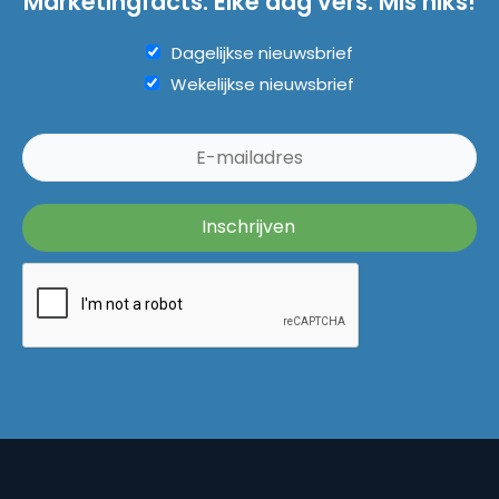
Marketingfacts. Elke dag vers. Mis niks!
Dagelijkse nieuwsbrief
Wekelijkse nieuwsbrief