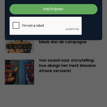
marketing in een creatieve
wording
De flyposter die niemand
durfde te taggen: hoe Neneh
Cherry’s persoonlijkheid sterker
bleek dan de campagne
Van sound naar storytelling:
hoe design het merk Massive
Attack versterkt