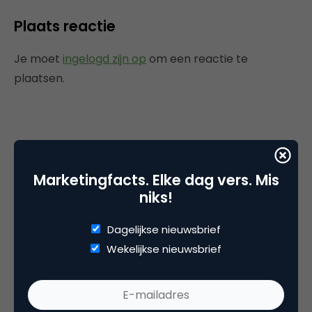
Plaats reactie
Je moet
ingelogd zijn op
om een reactie te
plaatsen.
Gerelateerde artikelen
Marketingfacts. Elke dag vers. Mis
AI-logogeneratoren: dit zijn de
niks!
populairste tools voor
marketeers
Dagelijkse nieuwsbrief
Wekelijkse nieuwsbrief
Van kunstnijverheid tot
industrieel design: de rol van