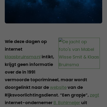
Wie deze dagen op
internet
klaasbruinsma.nl
intikt,
krijgt geen informatie
over de in 1991
vermoorde topcrimineel, maar wordt
doorgelinkt naar de
website
van de
Rijksvoorlichtingsdienst. “Een grapje”,
zegt
internet-ondernemer
B. Bohlmeijer
uit