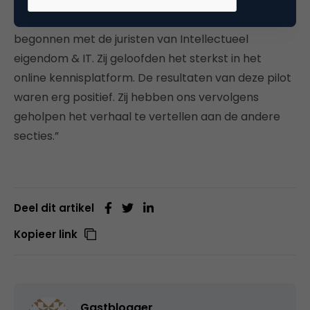
blijft toch het ‘verkopen’ van de toegevoegde
waarde van het online kennisplatform. “We zijn
begonnen met de juristen van Intellectueel
eigendom & IT. Zij geloofden het sterkst in het
online kennisplatform. De resultaten van deze pilot
waren erg positief. Zij hebben ons vervolgens
geholpen het verhaal te vertellen aan de andere
secties.”
Deel dit artikel
Kopieer link
Gastblogger