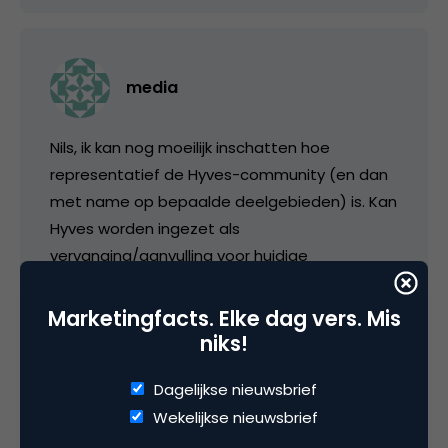
media
Nils, ik kan nog moeilijk inschatten hoe
representatief de Hyves-community (en dan
met name op bepaalde deelgebieden) is. Kan
Hyves worden ingezet als
vervanging/aanvulling voor huidige
marktonderzoeken? Zo ja, dan kan de waarde
flink oplopen. Voor een willekeurig
Marketingfacts. Elke dag vers. Mis
marktonderzoek ben je al snel 15-25K euro
niks!
kwijt. Als je dit snel, ad-hoc en goedkoper kunt
Dagelijkse nieuwsbrief
uitvoeren binnen Hyves dan verwacht ik op
Wekelijkse nieuwsbrief
termijn een groot aantal potentiele klanten.
Op korte termijn zullen ze echter nog heel wat