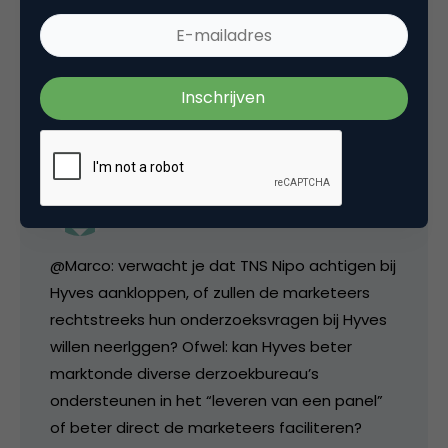
missiewerk moet verrichten verwacht ik 😉
18 december 2006 om 19:12
NilsR
@Marco: verwacht je dat TNS Nipo achtigen bij
Hyves aankloppen, of zullen de marketeers
rechtstreeks hun onderzoeksvragen bij Hyves
willen neerlggen? Ofwel: kan Hyves beter
marktonde diverse derzoekbureau’s
ondersteunen in het “leveren van een panel”
of beter direct de marketeers faciliteren?