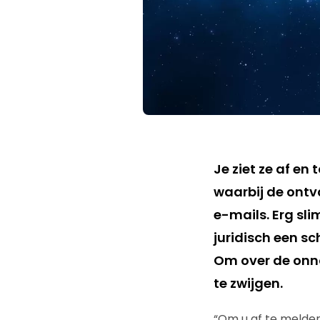
Je ziet ze af en
waarbij de ontv
e-mails. Erg sli
juridisch een s
Om over de onno
te zwijgen.
“Om u af te melden