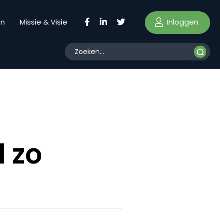
Inloggen
en
Missie & Visie
l zo