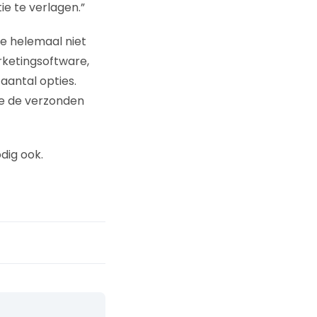
ie te verlagen.”
e helemaal niet
rketingsoftware,
antal opties.
je de verzonden
dig ook.