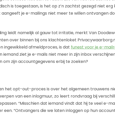
juridisch is toegestaan, is het op z’n zachtst gezegd niet erg
k aangeeft je e-mailings niet meer te willen ontvangen do
ing leidt namelijk al gauw tot irritatie, merkt Van Doodew
hten over binnen bij ons klachtenloket Privacywaarborg.nl
n ingewikkeld afmeldproces, is dat
funest voor je e-mail
iemand ziet je e-mails niet meer in zijn inbox verschijne
n om zijn accountgegevens erbij te zoeken?
an het opt-out-proces is over het algemeen trouwens ni
erpen van een inlogmuur, zo leert rondvraag bij verschi
epassen. “Misschien dat iemand vindt dat hij te veel e-ma
 er een. “Ontvangers die we laten inloggen op hun accou