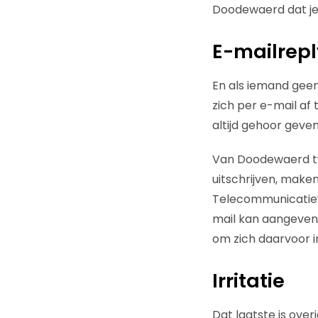
Doodewaerd dat je
E-mailrepl
En als iemand geen
zich per e-mail af 
altijd gehoor geven
Van Doodewaerd twi
uitschrijven, maken
Telecommunicatiewet
mail kan aangeven
om zich daarvoor in
Irritatie
Dat laatste is over