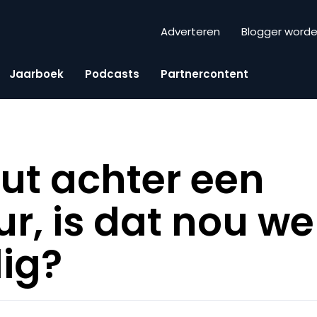
Adverteren
Blogger word
Jaarboek
Podcasts
Partnercontent
ut achter een
r, is dat nou we
ig?