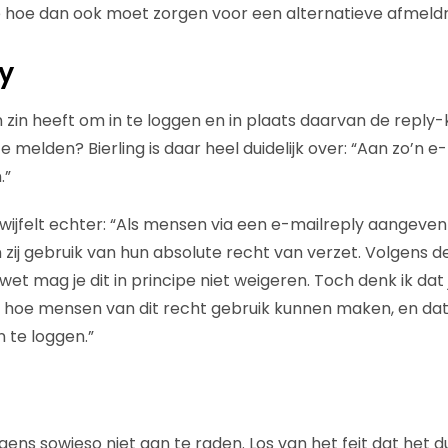
 hoe dan ook moet zorgen voor een alternatieve afmeldr
y
 zin heeft om in te loggen en in plaats daarvan de reply
te melden? Bierling is daar heel duidelijk over: “Aan zo’n
.”
jfelt echter: “Als mensen via een e-mailreply aangeven z
 zij gebruik van hun absolute recht van verzet. Volgens d
 mag je dit in principe niet weigeren. Toch denk ik dat j
 hoe mensen van dit recht gebruik kunnen maken, en dat
 te loggen.”
igens sowieso niet aan te raden. Los van het feit dat het d