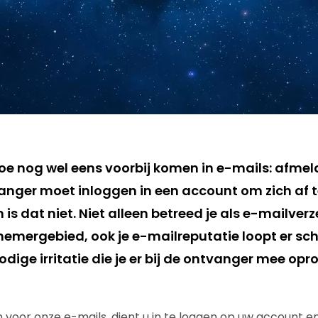
 toe nog wel eens voorbij komen in e-mails: afme
anger moet inloggen in een account om zich af 
m is dat niet. Niet alleen betreed je als e-mailver
chemergebied, ook je e-mailreputatie loopt er s
dige irritatie die je er bij de ontvanger mee op
 voor onze e-mails, dient u in te loggen op uw account e