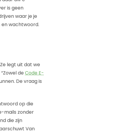
er is geen
rijven waar je je
m en wachtwoord.
 Ze legt uit dat we
. “Zowel de
Code E-
nnen. De vraag is
ntwoord op die
 e-mails zonder
d die zijn
 waarschuwt Van