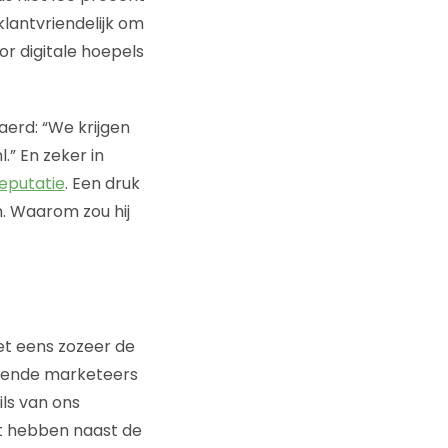
 klantvriendelijk om
or digitale hoepels
aerd: “We krijgen
.” En zeker in
reputatie
. Een druk
n. Waarom zou hij
et eens zozeer de
llende marketeers
ils van ons
nt hebben naast de