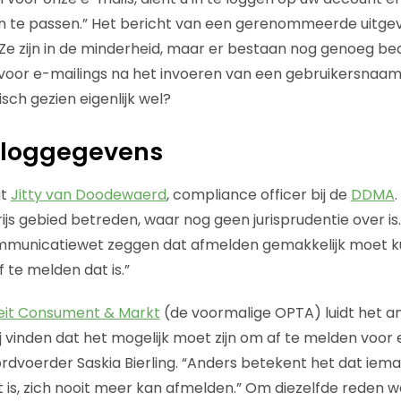
an te passen.” Het bericht van een gerenommeerde uitgev
. Ze zijn in de minderheid, maar er bestaan nog genoeg bed
voor e-mailings na het invoeren van een gebruikersnaa
sch gezien eigenlijk wel?
inloggegevens
gt
Jitty van Doodewaerd
, compliance officer bij de
DDMA
.
grijs gebied betreden, waar nog geen jurisprudentie over is
mmunicatiewet zeggen dat afmelden gemakkelijk moet ku
f te melden dat is.”
teit Consument & Markt
(de voormalige OPTA) luidt het a
ij vinden dat het mogelijk moet zijn om af te melden voor
rdvoerder Saskia Bierling. “Anders betekent het dat ieman
t is, zich nooit meer kan afmelden.” Om diezelfde reden