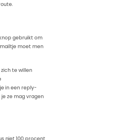
oute.
-knop gebruikt om
 e-mailtje moet men
ich te willen
e
e in een reply-
 je ze mag vragen
us niet 100 procent