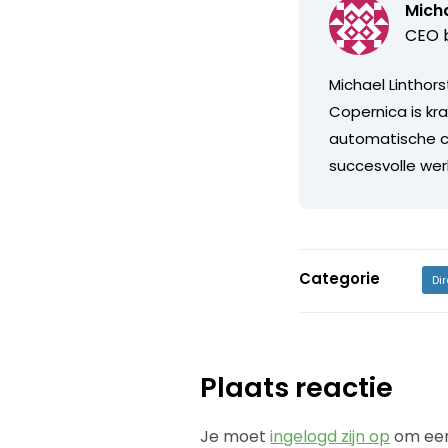
Micha
CEO b
Michael Linthor
Copernica is kr
automatische c
succesvolle wer
Categorie
Di
Plaats reactie
Je moet
ingelogd zijn op
om een