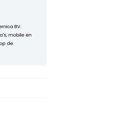
rnica BV.
's, mobile en
 op de