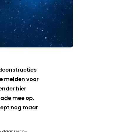
ldconstructies
te melden voor
zender hier
chade mee op.
roept nog maar
n daar uw e-