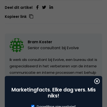
Deel dit artikel
Kopieer link
Bram Koster
Senior consultant bij
Evolve
Ik werk als consultant bij Evolve, een bureau dat is
gespecialiseerd in het verbeteren van de interne
communicatie en interne processen met behulp
van interne sociale media. Was voorheen
hoofdredacteur bij Marketingfacts en betrokken
Marketingfacts. Elke dag vers. Mis
bij o.a. Online Tuesday en NIMA.
niks!
Dagelijkse nieuwsbrief