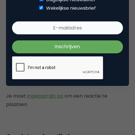
Wekelijkse nieuwsbrief
Categorie
Facts
Tags
online tuesday
Plaats reactie
Je moet
ingelogd zijn op
om een reactie te
plaatsen.