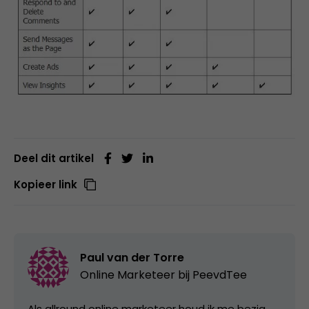
Deel dit artikel
Kopieer link
Paul van der Torre
Online Marketeer bij
PeevdTee
Als allround online marketeer houd ik me bezig