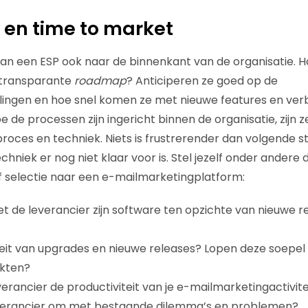
 en time to market
e van een ESP ook naar de binnenkant van de organisatie. Ho
 transparante
roadmap
? Anticiperen ze goed op de
ingen en hoe snel komen ze met nieuwe features en verb
 de processen zijn ingericht binnen de organisatie, zijn z
proces en techniek. Niets is frustrerender dan volgende s
chniek er nog niet klaar voor is. Stel jezelf onder ander
 of selectie naar een e-mailmarketingplatform:
et de leverancier zijn software ten opzichte van nieuwe r
teit van upgrades en nieuwe releases? Lopen deze soepel
ekten?
erancier de productiviteit van je e-mailmarketingactivit
verancier om met bestaande dilemma’s en problemen?