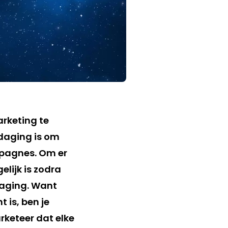
rketing te
tdaging is om
mpagnes. Om er
lijk is zodra
daging. Want
 is, ben je
arketeer dat elke