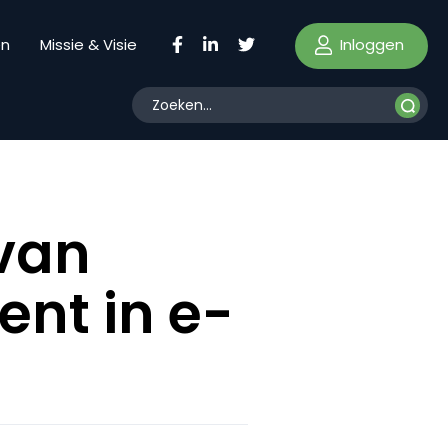
Inloggen
en
Missie & Visie
van
ent in e-