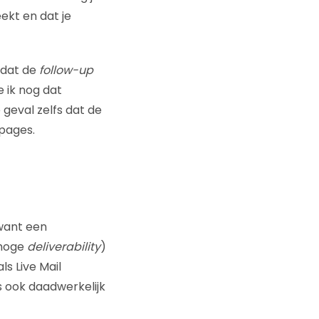
ekt en dat je
 dat de
follow-up
e ik nog dat
geval zelfs dat de
pages.
want een
 hoge
deliverability
)
ls Live Mail
s ook daadwerkelijk