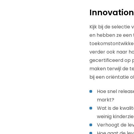
Innovation
Kijk bij de selecti
en hebben ze een
toekomstontwikkel
verder ook naar hoe
gecertificeerd op 
maken terwijl de te
bij een oriëntatie
Hoe snel releas
markt?
Wat is de kwali
weinig kinderzi
Verhoogt de lev
Hoe gaat de le