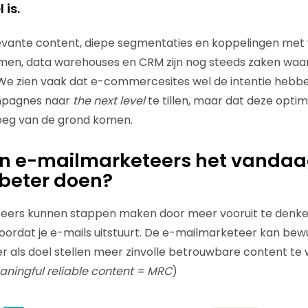
 is.
levante content, diepe segmentaties en koppelingen met
n, data warehouses en CRM zijn nog steeds zaken waa
e zien vaak dat e-commercesites wel de intentie hebb
mpagnes naar
the next level
te tillen, maar dat deze optimal
noeg van de grond komen.
n e-mailmarketeers het vandaa
beter doen?
eers kunnen stappen maken door meer vooruit te denken
voordat je e-mails uitstuurt. De e-mailmarketeer kan be
er als doel stellen meer zinvolle betrouwbare content te 
ningful reliable content = MRC
)