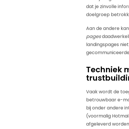
dat je zinvolle inf
doelgroep betrokke
Aan de andere kant
pages
daadwerkelij
landingspages niet
gecommuniceerd
Techniek m
trustbuild
Vaak wordt de toe
betrouwbaar e-mai
bij onder andere in
(voormalig Hotmail
afgeleverd worden 