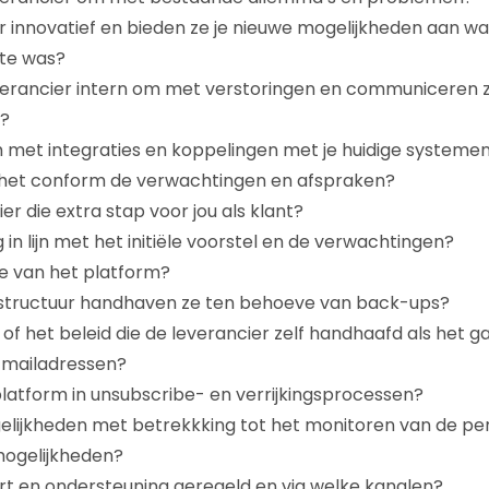
er innovatief en bieden ze je nieuwe mogelijkheden aan wa
gte was?
verancier intern om met verstoringen en communiceren z
n?
met integraties en koppelingen met je huidige systemen?
s het conform de verwachtingen en afspraken?
er die extra stap voor jou als klant?
ng in lijn met het initiële voorstel en de verwachtingen?
e van het platform?
astructuur handhaven ze ten behoeve van back-ups?
 of het beleid die de leverancier zelf handhaafd als het 
-mailadressen?
 platform in unsubscribe- en verrijkingsprocessen?
gelijkheden met betrekkking tot het monitoren van de p
mogelijkheden?
rt en ondersteuning geregeld en via welke kanalen?