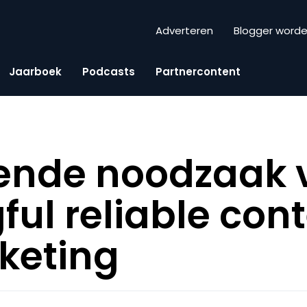
Adverteren
Blogger word
Jaarboek
Podcasts
Partnercontent
iende noodzaak 
ul reliable cont
keting