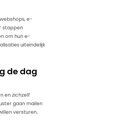
 webshops, e-
r stappen
en om hun e-
isaties uiteindelijk
g de dag
 en zichzelf
wuster gaan mailen
willen versturen
.