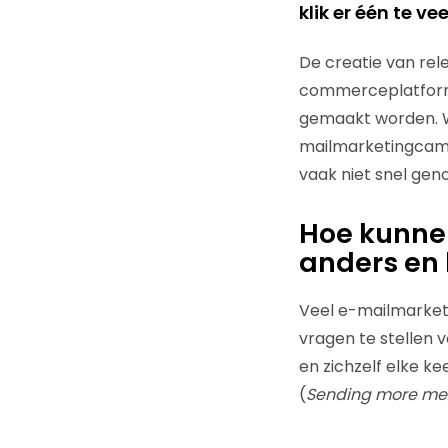
klik er één te veel
De creatie van re
commerceplatforme
gemaakt worden. W
mailmarketingca
vaak niet snel ge
Hoe kunne
anders en 
Veel e-mailmarket
vragen te stellen 
en zichzelf elke ke
(
Sending more mea