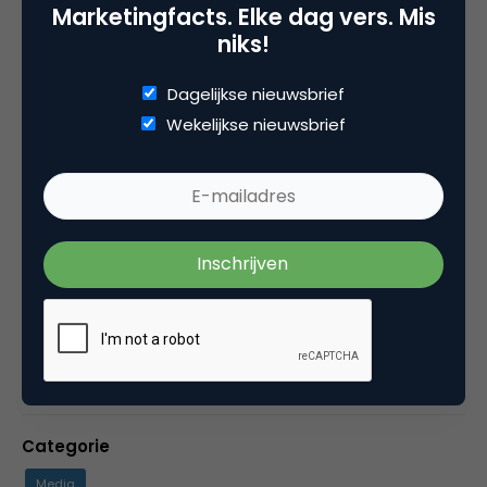
Credits afbeelding:
askpang
(CC)
Marketingfacts. Elke dag vers. Mis
niks!
Dagelijkse nieuwsbrief
Wekelijkse nieuwsbrief
Deel dit artikel
Kopieer link
Thomas van Manen
Journalist en oud-hoofdredacteur bij
Marketingfacts
Categorie
Media