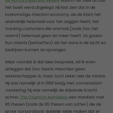
de Harvard Business Review
waarin het idee achter
het boek werd uitgelegd. Hij laat zien dat in de
toekomstige
intention economy
, als de klant het
uiteindelijk helemaal voor het zeggen heeft, het
tracking customers like animals
(zoals Doc het
noemt) helemaal geen zin meer heeft. Ze gooien
hun
intents
(behoeften) als het ware in de lucht en
bedrijven kunnen ze opvangen.
Maar voordat ik dat idee bespreek, wil ik even
uitleggen dat Doc Searls misschien geen
wetenschapper is, maar toch zeker niet de minste.
Hij was namelijk al in 1999 bezig met
conversation
marketing
, hij was namelijk de drijvende kracht
achter
The Cluetrain Manifesto
, een manifest met
95 thesen (zoals de 95 thesen van Luther) die de
grote 'corporations' duidelijk wilde maken dat er