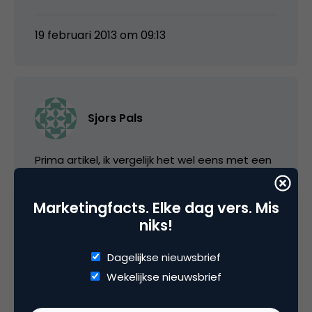
19 februari 2013 om 09:13
Sjors Pals
Prima artikel, ik vergelijk het wel eens met een
GPS tracker onder de wagen van een
potentiële klant plaatsen. Dat zou niemand
Marketingfacts. Elke dag vers. Mis
normaal vinden, maar op internet kennelijk
niks!
gangbaar 😉
Dagelijkse nieuwsbrief
Wekelijkse nieuwsbrief
19 februari 2013 om 14:28