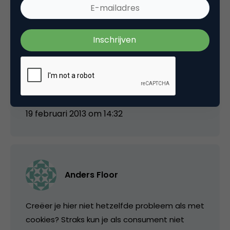
Edwin Vlems
Leuk voorbeeld inderdaad Sjors, feitelijk doe je
niks anders met cookies.
19 februari 2013 om 14:32
Anders Floor
Creëer je hier niet hetzelfde probleem als met
cookies? Straks kun je als consument niet