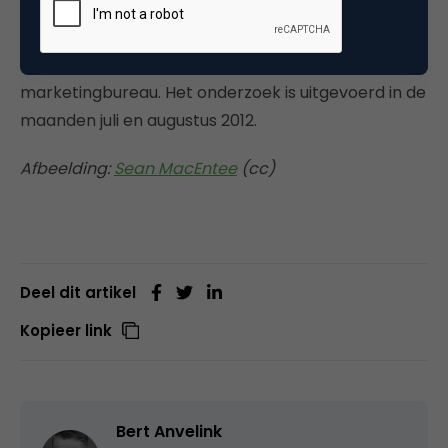
Econsultancy in samenwerking met Outbrain, onder
meer dan 1.300 hoofdzakelijk Britse marketeers,
werkzaam als in-house marketeer of bij een
marketingbureau. Het onderzoek is uitgevoerd in de
maanden juli en augustus 2012.
Afbeelding:
Sean MacEntee
(cc)
Deel dit artikel
Kopieer link
Bert Anvelink