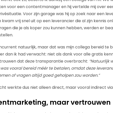
kken voor een contentmanager en hij vertelde mij over ee
privésituatie. Voor zijn garage was hij op zoek naar een le
wam vrij snel uit op een leverancier die al zijn kennis onl
e vragen die je als koper zou kunnen hebben, werden er be
tellen.
current natuurlijk, maar dat was mijn collega bereid te 
r dan ik had verwacht: niet als dank voor alle gratis ke
rtrouwen dat deze transparantie overbracht:
“Natuurlijk 
k was vooral bereid méér te betalen, omdat deze leveranc
blemen of vragen altijd goed geholpen zou worden.”
ht werkte dus niet alleen direct, maar vooral indirect vi
entmarketing, maar vertrouwen