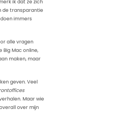
erk ik dat ze zich
en de transparantie
n doen immers
or alle vragen
 Big Mac online,
gaan maken, maar
uken geven. Veel
rontoffices
verhalen. Maar wie
overall over mijn