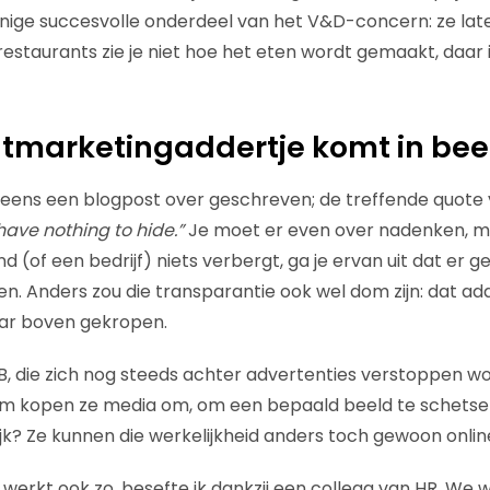
nige succesvolle onderdeel van het V&D-concern: ze lat
restaurants zie je niet hoe het eten wordt gemaakt, daar 
tmarketingaddertje komt in bee
 eens een blogpost over geschreven; de treffende quote v
have nothing to hide.”
Je moet er even over nadenken, ma
and (of een bedrijf) niets verbergt, ga je ervan uit dat er 
ten. Anders zou die transparantie ook wel dom zijn: dat a
aar boven gekropen.
2B, die zich nog steeds achter advertenties verstoppen 
m kopen ze media om, om een bepaald beeld te schetsen
lijk? Ze kunnen die werkelijkheid anders toch gewoon onli
erkt ook zo, besefte ik dankzij een collega van HR. We 