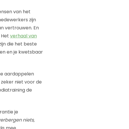
mensen van het
medewerkers zijn
aan vertrouwen. En
. Het
verhaal van
ijn die het beste
len en je kwetsbaar
e je aardappelen
 zeker niet voor de
ediatraining de
rantie je
verbergen niets,
ijs mee.