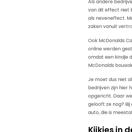
Als andere bedrijve
van dit effect niet 
als neveneffect. M
zaken vanuit vertr
Ook McDonalds Cana
online werden gest
omdat een kindje 
McDonalds bouwde 
Je moet dus niet al
bedrijven zijn hier 
opgericht. Daar w
gelooft ze nog? Bij
auto, die is meestal 
Kijkjes in 