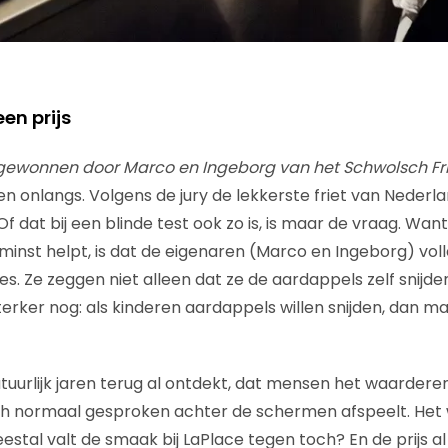
een prijs
s gewonnen door Marco en Ingeborg van het Schwolsch Fr
n onlangs. Volgens de jury de lekkerste friet van Nederl
 Of dat bij een blinde test ook zo is, is maar de vraag. Wan
minst helpt, is dat de eigenaren (Marco en Ingeborg) voll
. Ze zeggen niet alleen dat ze de aardappels zelf snijden
terker nog: als kinderen aardappels willen snijden, dan m
tuurlijk jaren terug al ontdekt, dat mensen het waarderen
ch normaal gesproken achter de schermen afspeelt. Het 
eestal valt de smaak bij LaPlace tegen toch? En de prijs a