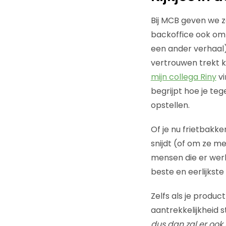
Bij MCB geven we z
backoffice ook om 
een ander verhaal)
vertrouwen trekt k
mijn collega Riny
vi
begrijpt hoe je te
opstellen.
Of je nu frietbakke
snijdt (of om ze me
mensen die er werk
beste en eerlijkst
Zelfs als je product
aantrekkelijkheid 
dus dan zal er ook 