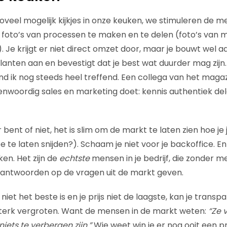
oveel mogelijk kijkjes in onze keuken, we stimuleren de 
foto’s van processen te maken en te delen (foto’s van 
. Je krijgt er niet direct omzet door, maar je bouwt wel 
lanten aan en bevestigt dat je best wat duurder mag zijn
nd ik nog steeds heel treffend. Een collega van het magaz
genwoordig sales en marketing doet: kennis authentiek de
r bent of niet, het is slim om de markt te laten zien hoe j
e te laten snijden?). Schaam je niet voor je backoffice. En
en. Het zijn de
echtste
mensen in je bedrijf, die zonder m
e antwoorden op de vragen uit de markt geven.
 niet het beste is en je prijs niet de laagste, kan je transpa
sterk vergroten. Want de mensen in de markt weten:
“Ze 
niets te verbergen zijn.”
Wie weet win je er nog ooit een pr