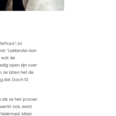
iethuys”
, zo
and:
“Lekkerder kan
t wat de
edig open zijn over
, ze laten het de
ag dat (toch 10
 als ze het proces
werkt ook, want
l helemaal. Maar