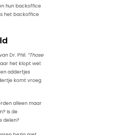
en hun backoffice
is het backoffice
ld
an Dr. Phil.
“Those
ar het klopt wel:
geen addertjes
ddertje komt vroeg
worden alleen maar
? Is de
ne delen?
waren bezig met