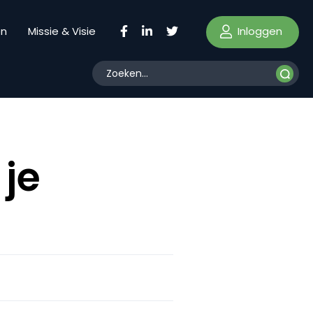
Inloggen
en
Missie & Visie
 je