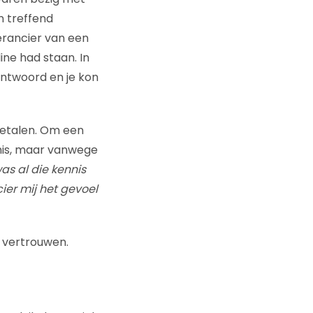
n treffend
verancier van een
ine had staan. In
antwoord en je kon
betalen. Om een
nnis, maar vanwege
was al die kennis
ier mij het gevoel
a vertrouwen.