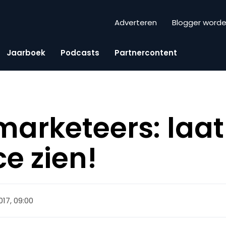
Adverteren
Blogger word
Jaarboek
Podcasts
Partnercontent
arketeers: laat
e zien!
017, 09:00