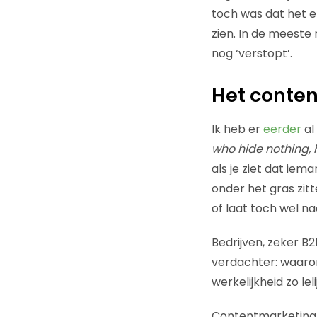
toch was dat het e
zien. In de meeste 
nog ‘verstopt’.
Het conten
Ik heb er
eerder
al
who hide nothing, 
als je ziet dat iem
onder het gras zit
of laat toch wel n
Bedrijven, zeker B
verdachter: waaro
werkelijkheid zo le
Contentmarketing w