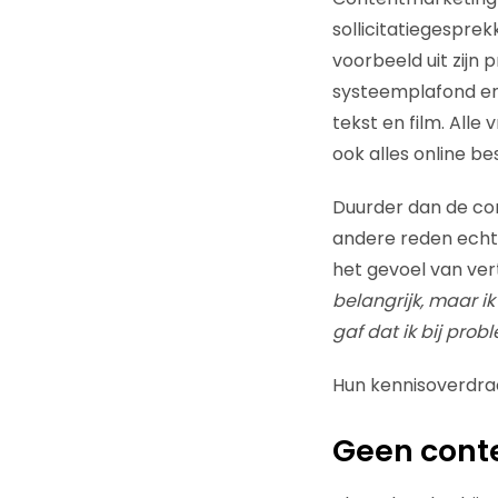
sollicitatiegespre
voorbeeld uit zijn 
systeemplafond en k
tekst en film. All
ook alles online bes
Duurder dan de con
andere reden echte
het gevoel van ve
belangrijk, maar i
gaf dat ik bij pro
Hun kennisoverdrac
Geen cont