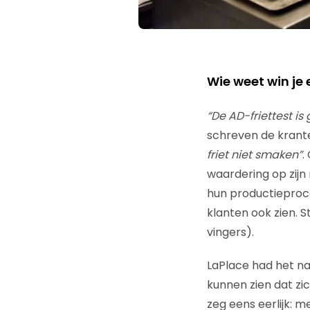
Wie weet win je 
“De AD-friettest i
schreven de krante
friet niet smaken”
.
waardering op zijn 
hun productieproces
klanten ook zien. S
vingers).
LaPlace had het na
kunnen zien dat zi
zeg eens eerlijk: m