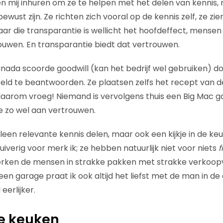
n mij inhuren om ze te helpen met het delen van kennis, m
bewust zijn. Ze richten zich vooral op de kennis zelf, ze zi
aar die transparantie is wellicht het hoofdeffect, mense
ouwen. En transparantie biedt dat vertrouwen.
da scoorde goodwill (kan het bedrijf wel gebruiken) do
eld te beantwoorden. Ze plaatsen zelfs het recept van de
daarom vroeg! Niemand is vervolgens thuis een Big Mac 
zo wel aan vertrouwen.
leen relevante kennis delen, maar ook een kijkje in de ke
huiverig voor merk ik; ze hebben natuurlijk niet voor niets
f
erken de mensen in strakke pakken met strakke verkoop
 een garage praat ik ook altijd het liefst met de man in de 
eerlijker.
de keuken