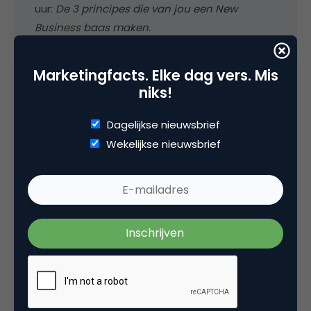
uur:
De 3 principes die van jou een New
Business baas maken.
Marketingfacts. Elke dag vers. Mis
niks!
Dagelijkse nieuwsbrief
Deel dit artikel
Wekelijkse nieuwsbrief
Kopieer link
Chris de Graaf
Mede-eigenaar bij
MATCH-DAY
Hoe bouw je een New Business Machine die keer