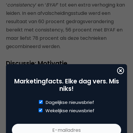
‘
consistency
’ en ‘
BYAF
’ tot een extra verhoging kan
leiden. In een afvalscheidingsstudie werd een
resultaat van 60 procent gedragsverandering
bereikt met consistency, 56 procent met BYAF en
maar liefst 78 procent als deze technieken
gecombineerd werden.
Discussie: Motivatie
Als we kijken naar de motivatie achter co-creatie,
Marketingfacts. Elke dag vers. Mis
zouden we kunnen vooronderstellen dat intrinsieke
niks!
motivatie tot een hogere mate van ‘consistent
gedrag’ leidt dan extrinsieke motivatie. Voor
Dagelijkse nieuwsbrief
crowdsourcing is dit voor deze blogpost niet
Wekelijkse nieuwsbrief
relevant, omdat hierbij de motivatie achter de
‘contributies’ niet belangrijk is, maar het resultaat