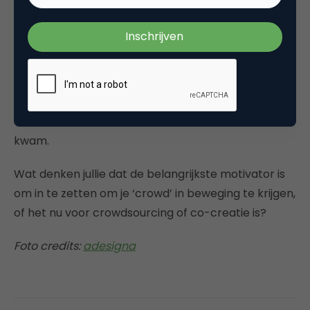
ervan.
Kaufmann et al. (2011)
beschrijven een mooi
overzicht van intrinsieke en extrinsieke motivatoren
en komen tot de conclusie dat intrinsieke motivatie
sterker is dan extrinsieke. Een uitzondering hierop
vormde in het onderzoek de extrinsieke motivatie
‘nieuwe vaardigheid leren of bestaande vaardigheid
verbeteren’, welke als sterke motivator naar voren
kwam.
Wat denken jullie dat de belangrijkste motivator is
om in te zetten om je ‘crowd’ in beweging te krijgen,
of het nu voor crowdsourcing of co-creatie is?
Foto credits:
adesigna