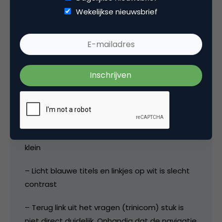
Mindere puntjes:
Wekelijkse nieuwsbrief
-Text grote is soms te klein en kan niet
worden veranderd (leesbaarheid voor
ouderen?).
-Visueel grafische ondersteuning en
uitwerkling van navigatie kan iets sterker. Kleur
koppeling tussen niveau 1 en 2 bv.
– Linkjes zijn soms teveel verstopt in tekst en
klein
– Licht blauwe titels en linkjes op wit is slecht
contrast
– Terug link uit het vragen (trinicom) stuk is
niet direct duidelijk. Onhandig dat de navigatie