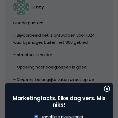
Joey
Goede punten:
– Bijvoorbeeld het is ontworpen voor 1024,
waarbij images buiten het 800 gebied.
– structuur is helder
– Opdeling naar doelgroepen is goed
– Dieplinks, belangrijke taken direct op de
homepage
Marketingfacts. Elke dag vers. Mis
– Veel scannable text
niks!
– Functies en inhoud lijken erg compleet
Dagelijkse nieuwsbrief