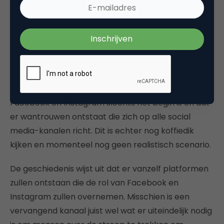
waarde die Facebook voor hen heeft opweegt
tegen de gevolgen die aan een Facebookprofiel
verbonden zijn. Mocht er toch een massale
migratie van Facebook plaatsvinden, dan zal de
toekomst uit moeten wijzen welk kanaal of kanalen
de rol van Facebook zullen overnemen. Het zou
natuurlijk ook kunnen dat een leegloop van
Facebook en Instagram slechts het begin is en dat
er wantrouwen ontstaat die zich op alle social
media-kanalen richt. Dit is echter nog koffiedik
kijken en momenteel nog geen realistisch scenario.
De geschiedenis wijst uit dat er vanzelf platformen
zullen ontstaan die de rol van Facebook en
Instagram zullen overnemen. Misschien is een
vervangend kanaal juist wel wat er uiteindelijk nodig