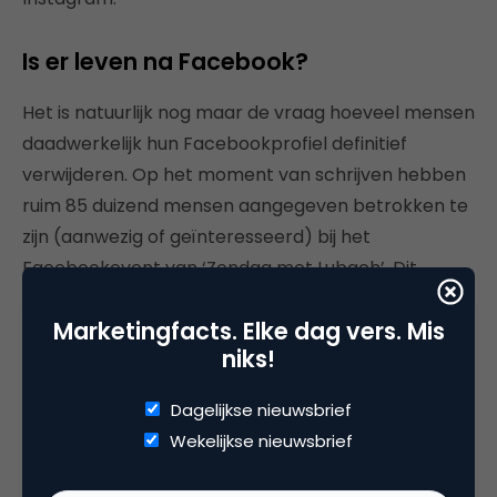
Is er leven na Facebook?
Het is natuurlijk nog maar de vraag hoeveel mensen
daadwerkelijk hun Facebookprofiel definitief
verwijderen. Op het moment van schrijven hebben
ruim 85 duizend mensen aangegeven betrokken te
zijn (aanwezig of geïnteresseerd) bij het
Facebookevent van ‘Zondag met Lubach’. Dit
aantal is behoorlijk klein ten opzichte van het
Marketingfacts. Elke dag vers. Mis
aantal Nederlandse Facebookgebruikers (zo’n 10,8
niks!
miljoen). Lang niet genoeg om je als marketeer
echt zorgen te maken dus!
Dagelijkse nieuwsbrief
Wekelijkse nieuwsbrief
Toch is het goed dat Arjen Lubach deze oproep
doet en mensen laat nadenken over het feit of de