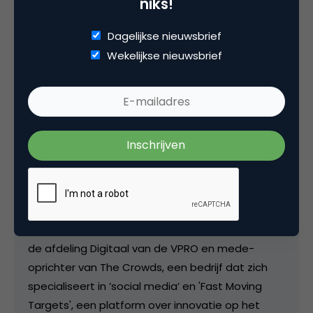
niks!
Dagelijkse nieuwsbrief
Wekelijkse nieuwsbrief
Deel dit artikel
Kopieer link
Erwin Blom
Owner bij
Fast Moving Targets
Erwin Blom (Wormer, 1961) is voormalig hoofd van
de afdeling Digitaal van de VPRO en mede-
oprichter van The Crowds, een bedrijf dat zich
specialiseert in ’social media’ en 'Fast Moving
Targets', een platform over innovatie op het