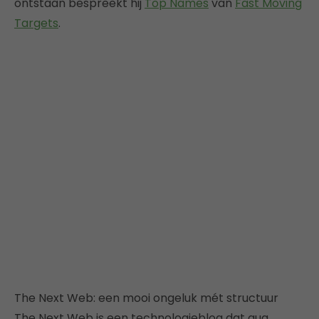
ontstaan bespreekt hij
Top Names
van
Fast Moving
Targets
.
The Next Web: een mooi ongeluk mét structuur
The Next Web is een technologieblog dat qua