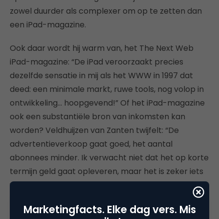
zowel duurder als complexer om op te zetten dan
een iPad-magazine.
Ook daar wordt hij warm van, het The Next Web
iPad-magazine: “De iPad veroorzaakt precies
dezelfde sensatie in mij als het WWW in 1997 dat
deed: een minimale markt, ruwe tools, nog volop in
ontwikkeling… hoopgevend!” Of het iPad-magazine
ook een substantiële bron van inkomsten kan
worden? Veldhuijzen van Zanten twijfelt: “De
advertentieverkoop gaat goed, het aantal
abonnees minder. Ik verwacht niet dat het op korte
termijn geld gaat opleveren, maar het is zeker iets
waar je bij wilt zijn. Ik geloof in beide, maar het is nu
eenmaal nieuw. Als wij aan eind van het jaar duizend
Marketingfacts. Elke dag vers. Mis
abonnees hebben ben ik tevreden.”