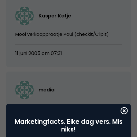
Kasper Katje
Mooi verkooppraatje Paul (checkit/Clipit)
11 juni 2005 om 07:31
media
Inderdaad een mooi verkooppraatje (daar is
hij dan ook de commerciele man voor zullen
Marketingfacts. Elke dag vers. Mis
we maar zeggen) maar aan de andere kant, ik
niks!
gebruik nu een tijdje clipit en ben positief