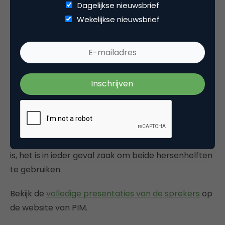
stortvloed van data het einde van creativiteit in
Dagelijkse nieuwsbrief
marketing? Nee, in tegendeel. Big data kan niet
Wekelijkse nieuwsbrief
zonder creativiteit, en vice versa. Beide hebben
elkaar nodig om echt succesvol te zijn.
De uitdaging rondom big data ligt dan ook op
menselijk vlak. Het is zaak om zowel de
Math Men
–
marketeers die uitblinken in logica, analyse, feiten
en rekenkunde – naadloos te laten samenwerken
met
Mad Men
, de creatieve beslissers binnen een
organisatie. Want hoe versatiel het begrip data ook
is, het is in ieder geval zaak om beide hersenhelften
te gebruiken.
Bekijk de
volledige presentaties van de sprekers
op
de website van PIM.