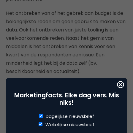
Het ontbreken van of het gebrek aan budget is de
belangrijkste reden om geen gebruik te maken van
data. Ook het ontbreken van juiste tooling is een
veelvoorkomende reden. Naast het gemis van
middelen is het ontbreken van kennis voor een
kwart van de respondenten een issue. Een
minderheid legt het bij de data zelf (bv.
beschikbaarheid en actualiteit).
Conclusie
Marketingfacts. Elke dag vers. Mis
Uit het onderzoek zien we dat veel marketeers al
niks!
serieus bezig zijn met data. Zo wordt er voolop
gebruik gemaakt van het combineren van een
Dagelijkse nieuwsbrief
verscheidenheid aan databronnen. Big Data lijkt
Wekelijkse nieuwsbrief
nog in mindere mate de realiteit te zijn. Een