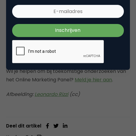
minderheid geeft bijvoorbeeld aan toekomstig
gedrag te voorspellen met data en inzichten te
onttrekken uit ongestructureerde data.
Desalniettemin vinden marketeers het een
belangrijke ontwikkeling, en is de meerderheid
bekend met het onderwerp. Meer weten over Big
Data? Neem een kijkje in de
special Big Data
.
Wil je helpen om bij toekomstige onderzoeken van
het Online Marketing Panel?
Meld je hier aan
.
Afbeelding:
Leonardo Rizzi
(cc)
Deel dit artikel