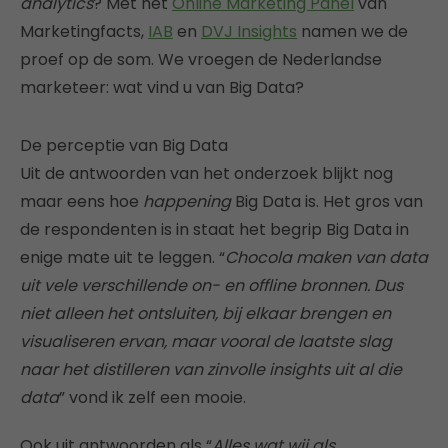
analytics
? Met het
Online Marketing Panel
van
Marketingfacts,
IAB
en
DVJ Insights
namen we de
proef op de som. We vroegen de Nederlandse
marketeer: wat vind u van Big Data?
De perceptie van Big Data
Uit de antwoorden van het onderzoek blijkt nog
maar eens hoe
happening
Big Data is. Het gros van
de respondenten is in staat het begrip Big Data in
enige mate uit te leggen. “
Chocola maken van data
uit vele verschillende on- en offline bronnen. Dus
niet alleen het ontsluiten, bij elkaar brengen en
visualiseren ervan, maar vooral de laatste slag
naar het distilleren van zinvolle insights uit al die
data
” vond ik zelf een mooie.
Ook uit antwoorden als “
Alles wat wij als