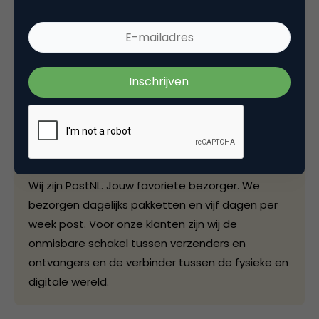
Deel dit artikel
Kopieer link
PostNL
Website
Wij zijn PostNL. Jouw favoriete bezorger. We
bezorgen dagelijks pakketten en vijf dagen per
week post. Voor onze klanten zijn wij de
onmisbare schakel tussen verzenders en
ontvangers en de verbinder tussen de fysieke en
digitale wereld.