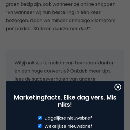
groen bezig zijn, ook wanneer ze online shoppen.
“En wanneer wij hun bestelling in één keer
bezorgen, rijden we minder onnodige kilometers
per pakket. Stukken duurzamer dus!”
Wil jij ook werk maken van tevreden klanten
en een hoge conversie? Ontdek meer tips,
lees de succesverhalen van andere
ondernemers en download meteen het
online magazine van PostNL.
Ga naar ‘meer
Marketingfacts. Elke dag vers. Mis
tevreden klanten’
.
niks!
Dagelijkse nieuwsbrief
Wekelijkse nieuwsbrief