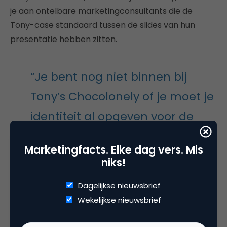
je aan ontelbare marketingconsultants die de
Tony-case standaard tussen de slides van hun
presentatie hebben zitten.
“Je bent nog niet binnen bij
Tony’s Chocolonely of je moet je
identiteit al opgeven voor de
bedrijfsidentiteit”
Marketingfacts. Elke dag vers. Mis
niks!
Functieomschrijvingen zijn ooit bedacht om duidelijk
Dagelijkse nieuwsbrief
te maken wat je skills zijn. Iets dat aan je kleeft.
Wekelijkse nieuwsbrief
Zodra je op straat komt te staan, omdat de coole
club waar je werkt je niet meer nodig heeft (en ja,