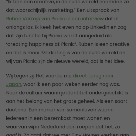
“Ik ben een creative, in de oude wereld noemden ze
dat waarschijnlijk marketing.” Een uitspraak van
Ruben Vermijs van Picnic in een interview
dat ik
onlangs las. Ik keek het even na op LinkedIn en zag
dat zijn functie bij Picnic wordt aangeduid als
‘creating happiness at Picnic’. Ruben is een creative
en dat is mooi. Marketing is van de oude wereld en
wij van Picnic zijn de nieuwe wereld, dat is het idee.
Wij tegen zij. Het voerde me
direct terug naar
Japan
, waar ik een paar weken eerder nog was.
Naar de cultuur waarin je identiteit ondergeschikt is
aan het belang van het grote geheel. Als een soort
doctrine. Een manier van samenleven waarin
iedereen in een bezemkast moet wonen en
waarvan wij in Nederland dan roepen dat het zo
gaaf is. Zo gaaf dat we met Tiny Houses werken aan