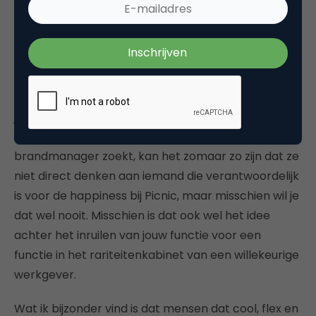
helaas kan dat iedereen overkomen, ook al ben je
een supercreative bij Picnic), dan heb je er geen bal
aan dat je bij de online supermarkt door het leven
ging als creative.
Nu sluit ik niet uit dat je best op je cv kan zetten dat
je ‘DigiTony’ bent en dat andere hipsters dat
übercoolblue
vinden. Maar als ASML een
brandmanager zoekt, kan het zomaar zo zijn dat ze
niet direct denken aan iemand die verantwoordelijk
is voor de happiness bij Picnic, maar misschien wil je
dat wel nooit. Misschien is dat ook wel het idee
achter het inruilen van jouw functie voor een
functie in het rariteitenkabinet van een willekeurige
werkgever.
Wat ik bijzonder vind is dat mensen dat cool, flex en