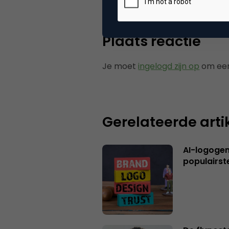
Plaats reactie
Je moet
ingelogd zijn op
om een
Gerelateerde arti
AI-logogene
populairst