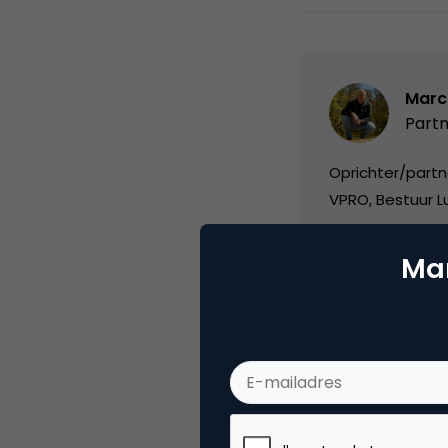
Marc
Partn
Oprichter/partn
VPRO, Bestuur Lu
Mar
Categorie
Ma
Tags
do