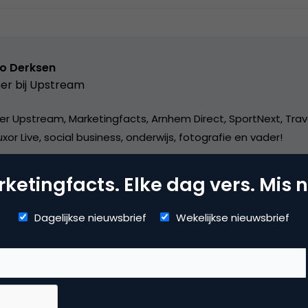
o Derksen
er bij
Upstream
er Upstream, Marketingfacts, Arnhem Direct, SportNext, Trav
xor Live, social business, onderwijs, fotografie en vader!
ketingfacts. Elke dag vers. Mis n
Dagelijkse nieuwsbrief
Wekelijkse nieuwsbrief
rketing Design
meinnamen
,
usability & design