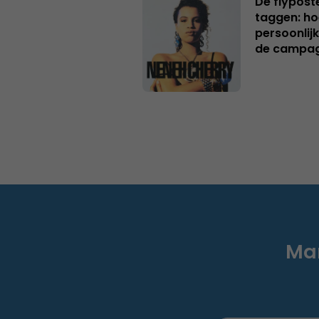
De flypost
taggen: ho
persoonlij
de campa
Mar