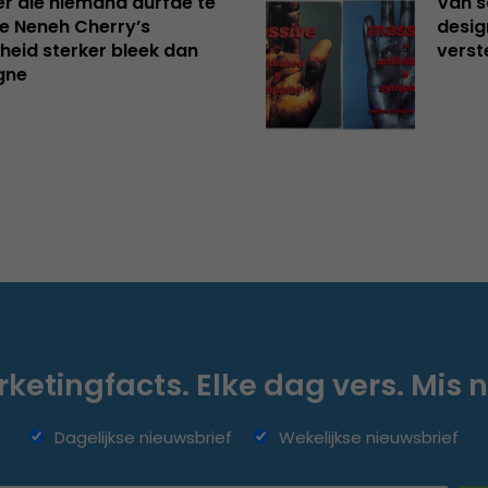
er die niemand durfde te
Van s
e Neneh Cherry’s
desig
kheid sterker bleek dan
verst
gne
ketingfacts. Elke dag vers. Mis n
Dagelijkse nieuwsbrief
Wekelijkse nieuwsbrief