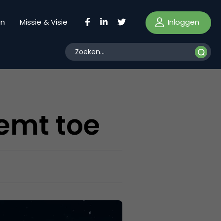
Inloggen
en
Missie & Visie
emt toe