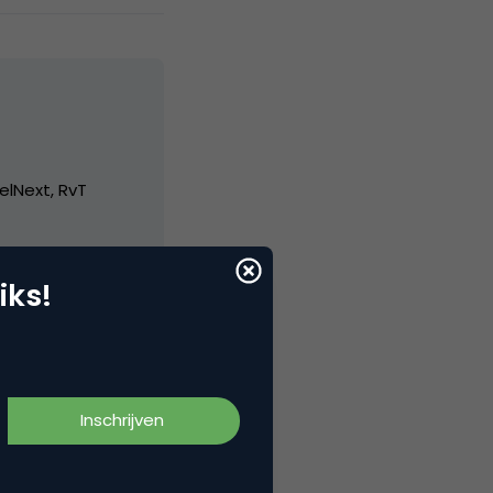
elNext, RvT
iks!