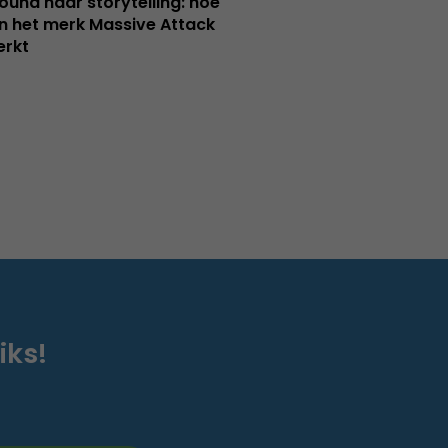
ound naar storytelling: hoe
n het merk Massive Attack
erkt
iks!