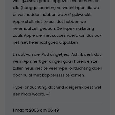
was gÃ©Ã©n groots opgezet evenement, en
alle (hooggespannen) verwachtingen die we
er van hadden hebben we zelf gekweekt.
Apple stelt niet teleur, dat hebben we
helemaal zelf gedaan. De hype-marketing
zoals Apple die met succes voert, kan dus ook
net niet helemaal goed uitpakken.
En dat van die iPod dingetjes… Ach, ik denk dat
we in April heftiger dingen gaan horen, en ze
zullen heus niet te veel hype-ontluchting doen
door nu al met klapperssss te komen.
Hype-ontluchting, dat vind ik eigenlijk best wel
een mooi woord. =]
1 maart 2006 om 06:49