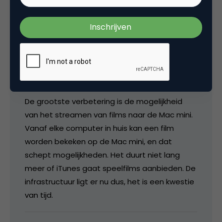
Apple overduidelijk is ingeslagen met deze
nieuwe producten. Namelijk de koers naar de
huiskamer. En dat gaat ze lukken. Deze Mac
mini is nog voor de early adopters, maar de
volgende generatie zal een stuk
betaalbaarder zijn denk ik.
De grootste verbetering is de mogelijkheid
van het streamen van films naar de Mac mini.
Vanaf elke computer in huis kan een film
worden bekeken op de Mac mini, en dat
schept mogelijkheden. Het duurt niet lang
meer of iTunes gaat speelfilms aanbieden. De
infrastructuur ligt er nu dus, het is een kwestie
van tijd.