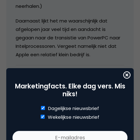
neerhalen.)
Daarnaast lijkt het me waarschijnlijk dat
afgelopen jaar veel tijd en aandacht is
gegaan naar de transistie van PowerPC naar
Intelprocessoren. Vergeet namelijk niet dat
Apple een relatief klein bedrijf is.
1 maart 2006 om 08:30
Marketingfacts. Elke dag vers. Mis
niks!
Dagelijkse nieuwsbrief
Reinier
Wekelijkse nieuwsbrief
Vergeet niet dat het natuurlijk niet alleen om
de producten zelf gaat, maar om de koers die