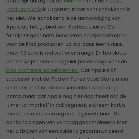
Natuurlijk aardig dat de
Mac mini
met de nieuwe
Intel Core Solo
is uitgerust, maar echt schokkend is
het niet. Wel schokkend is de aankondiging van
Apple op het gebied van iPod accesoires. De
fabrikant gaat nota bene leren hoesjes verkopen
voor de iPod producten. Ja, Italiaans leer is duur,
maar 99 euro is wel wat overvraagd. En ten slotte
noemt Apple een aardig luidsprekerboxje voor de
iPod ‘Homestereo reinvented’
. Dat Apple zich
succesvol met de iPod en iTunes Music Store meer
en meer richt op de consumenten is natuurlijk
prima, maar dat Apple nog niet doorheeft dat de
‘time-to-market’ in dat segment extreem kort is,
maakt de onderneming ook erg kwetsbaar. De
aankondigingen van vandaag gecombineerd met
het uitblijven van een duidelijk gecommuniceerd