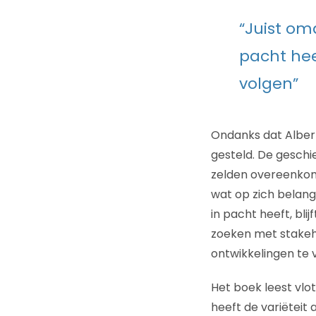
“Juist omd
pacht hee
volgen”
Ondanks dat Albert 
gesteld. De geschi
zelden overeenkomt
wat op zich belangr
in pacht heeft, bli
zoeken met stakeho
ontwikkelingen te 
Het boek leest vlo
heeft de variëtei