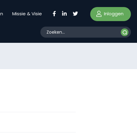
Inloggen
en
Missie & Visie