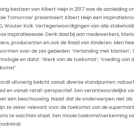
rig bestaan van Albert Heijn in 2017 was de aanleiding om 
ie Tomorrow’ presenteert Albert Heijn een inspiratiebro
EO, Wouter Kolk. Vertegenwoordigingen van alle stakehol
ze inspiratiesessie. Denk daarbij aan medewerkers, klant
iers, producenten en ook de Raad van Kinderen. Men heef
vormen over de zes gebieden: ‘Verbinding met klanten’,
hnologie en data’, ‘Werk van de toekomst’, ‘Voeding van 
ekomst’.
dt uitvoerig belicht vanuit diverse standpunten: natuurli
d en vanuit retail-perspectief. Een verantwoordelijke van 
met een beschouwing. Naast dat de onderwerpen niet als
zijn ze zeker relevant voor de toekomst van de supermark
 ons te wachten staat. Een mooie toekomstverkenning va
odretail.