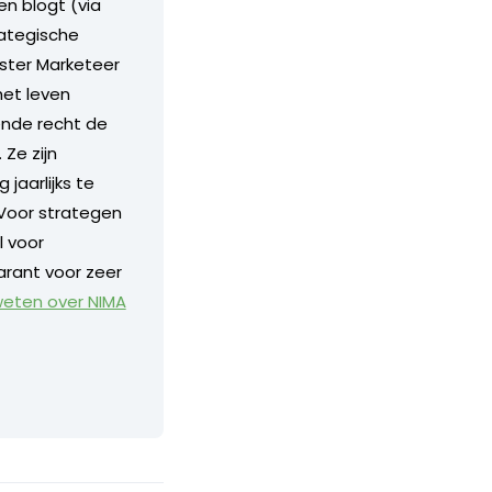
en blogt (via
rategische
ister Marketeer
het leven
ende recht de
Ze zijn
jaarlijks te
 Voor strategen
l voor
arant voor zeer
eten over NIMA