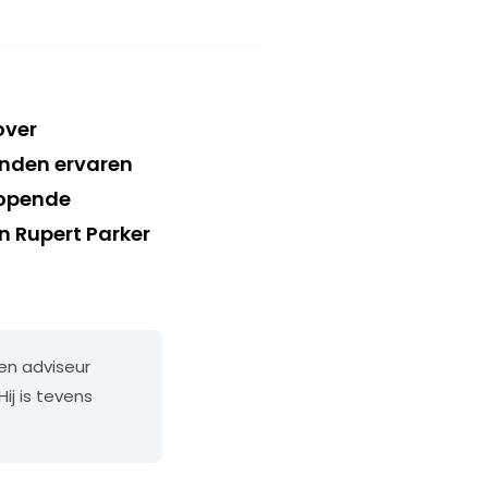
over
vinden ervaren
lopende
n Rupert Parker
en adviseur
ij is tevens