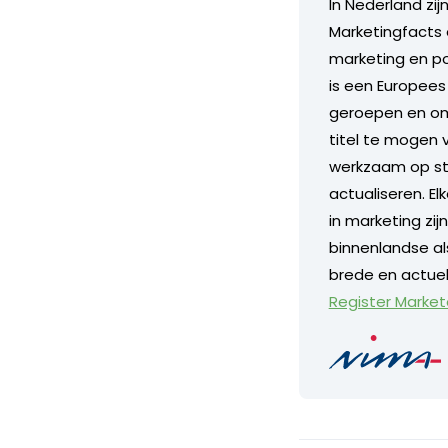
In Nederland zi
Marketingfacts 
marketing en po
is een Europees 
geroepen en om 
titel te mogen 
werkzaam op str
actualiseren. E
in marketing zij
binnenlandse al
brede en actuel
Register Market