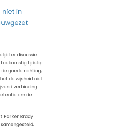
 niet in
nauwgezet
lijk ter discussie
toekomstig tijdstip
 de goede richting,
het de wijsheid niet
ijvend verbinding
mpetentie om de
rt Parker Brady
l samengesteld.