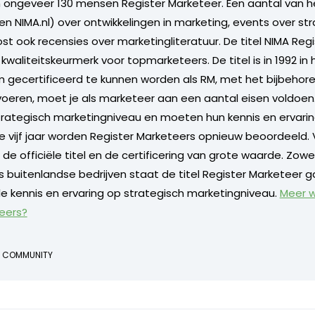
jn ongeveer 130 mensen Register Marketeer. Een aantal van h
en NIMA.nl) over ontwikkelingen in marketing, events over st
st ook recensies over marketingliteratuur. De titel NIMA Reg
kwaliteitskeurmerk voor topmarketeers. De titel is in 1992 in 
gecertificeerd te kunnen worden als RM, met het bijbehor
voeren, moet je als marketeer aan een aantal eisen voldoen. 
ategisch marketingniveau en moeten hun kennis en ervaring 
lke vijf jaar worden Register Marketeers opnieuw beoordeeld.
n de officiële titel en de certificering van grote waarde. Zowe
s buitenlandse bedrijven staat de titel Register Marketeer g
e kennis en ervaring op strategisch marketingniveau.
Meer w
eers?
COMMUNITY