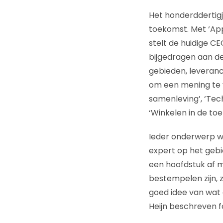
Het honderddertigja
toekomst. Met ‘App
stelt de huidige C
bijgedragen aan de
gebieden, leveranc
om een mening te 
samenleving’, ‘Tec
‘Winkelen in de to
Ieder onderwerp wor
expert op het gebie
een hoofdstuk af 
bestempelen zijn, 
goed idee van wat
Heijn beschreven fo