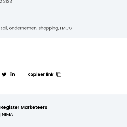
2 3123
8
etail, ondernemen, shopping, FMCG
Kopieer link
 Register Marketeers
j
NIMA