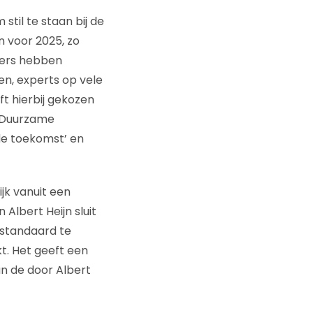
stil te staan bij de
n voor 2025, zo
ders hebben
en, experts op vele
t hierbij gekozen
 ‘Duurzame
de toekomst’ en
jk vanuit een
Albert Heijn sluit
 standaard te
t. Het geeft een
n de door Albert