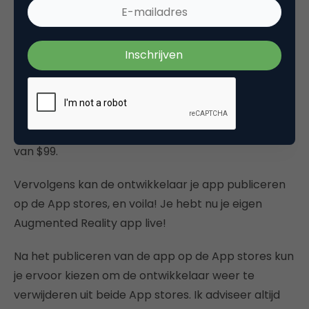
moet namelijk geaccepteerd worden door Google
en Apple voordat je jouw app live kunt hebben op
de App Stores.
Voor Google Play is er een eenmalige betaling
vereist van $25.
Voor de Apple App Store is er een jaarlijkse betaling
van $99.
Vervolgens kan de ontwikkelaar je app publiceren
op de App stores, en voila! Je hebt nu je eigen
Augmented Reality app live!
Na het publiceren van de app op de App stores kun
je ervoor kiezen om de ontwikkelaar weer te
verwijderen uit beide App stores. Ik adviseer altijd