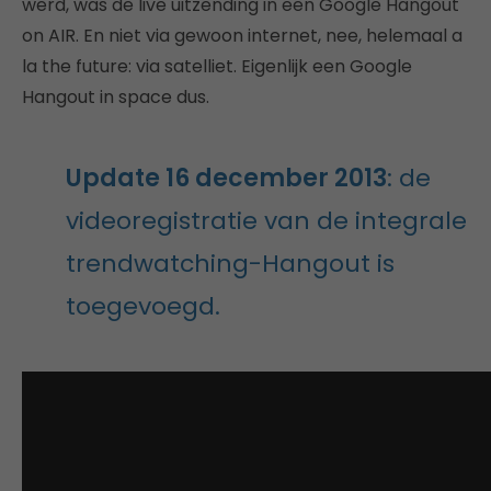
werd, was de live uitzending in een Google Hangout
on AIR. En niet via gewoon internet, nee, helemaal a
la the future: via satelliet. Eigenlijk een Google
Hangout in space dus.
Update 16 december 2013
: de
videoregistratie van de integrale
trendwatching-Hangout is
toegevoegd.