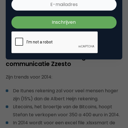
topproducten. Het zal nog geen erg grote trend
worden in 2014.
Messengers gaan steeds meer terrein winnen
vanwege de privacy. De sociale netwerken
zullen hier op in moeten leveren. Mobile wordt
steeds belangrijker als platform.
Stefan Noordhoek – Vastgoed
communicatie Zzesto
Zijn trends voor 2014:
De Itunes rekening zal voor veel mensen hoger
zijn (15%) dan de Albert Heijn rekening.
Litecoins, het broertje van de Bitcoins, hoopt
Stefan te verkopen voor 350 a 400 euro in 2014.
In 2014 wordt voor een excel file .xlsxsmart de