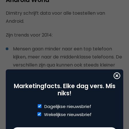
Dimitry schrijft data voor alle toestellen van
Android.
Zijn trends voor 2014:
Mensen gaan minder naar een top telefoon
kijken, meer naar de middenklasse telefoons. De
verschillen zijn qua kunnen ook steeds kleiner
geworden. Meer mensen krijgen daarmee de
kans een goede smartphone te kopen. Android
Marketingfacts. Elke dag vers. Mis
wordt ook steeds groter.
niks!
Wearables komen steeds meer op, zoals
horloges die vertellen wat er in je lichaam
Dagelijkse nieuwsbrief
gaande is (temperatuur, hartslag ed). Dergelijke
Wekelijkse nieuwsbrief
devices zijn nog erg in ontwikkeling en nog geen